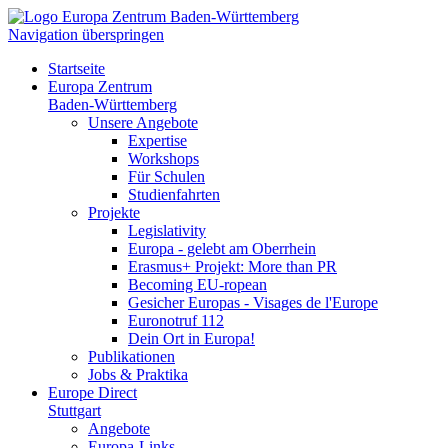
Navigation überspringen
Startseite
Europa Zentrum
Baden-Württemberg
Unsere Angebote
Expertise
Workshops
Für Schulen
Studienfahrten
Projekte
Legislativity
Europa - gelebt am Oberrhein
Erasmus+ Projekt: More than PR
Becoming EU-ropean
Gesicher Europas - Visages de l'Europe
Euronotruf 112
Dein Ort in Europa!
Publikationen
Jobs & Praktika
Europe Direct
Stuttgart
Angebote
Europa-Links