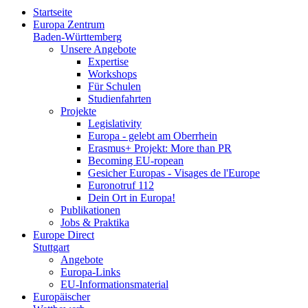
Startseite
Europa Zentrum
Baden-Württemberg
Unsere Angebote
Expertise
Workshops
Für Schulen
Studienfahrten
Projekte
Legislativity
Europa - gelebt am Oberrhein
Erasmus+ Projekt: More than PR
Becoming EU-ropean
Gesicher Europas - Visages de l'Europe
Euronotruf 112
Dein Ort in Europa!
Publikationen
Jobs & Praktika
Europe Direct
Stuttgart
Angebote
Europa-Links
EU-Informationsmaterial
Europäischer