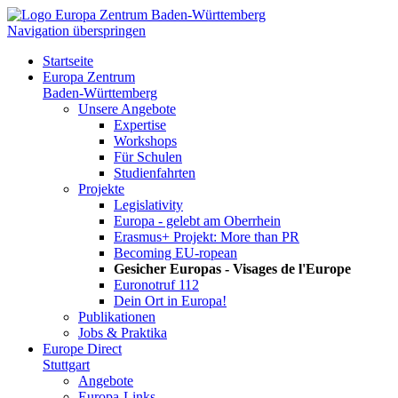
Navigation überspringen
Startseite
Europa Zentrum
Baden-Württemberg
Unsere Angebote
Expertise
Workshops
Für Schulen
Studienfahrten
Projekte
Legislativity
Europa - gelebt am Oberrhein
Erasmus+ Projekt: More than PR
Becoming EU-ropean
Gesicher Europas - Visages de l'Europe
Euronotruf 112
Dein Ort in Europa!
Publikationen
Jobs & Praktika
Europe Direct
Stuttgart
Angebote
Europa-Links