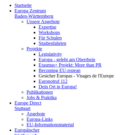
Startseite
Europa Zentrum
Baden-Württemberg
Unsere Angebote
Expertise
Workshops
Für Schulen
Studienfahrten
Projekte
Legislativity
Europa - gelebt am Oberrhein
Erasmus+ Projekt: More than PR
Becoming EU-ropean
Gesicher Europas - Visages de l'Europe
Euronotruf 112
Dein Ort in Europa!
Publikationen
Jobs & Praktika
Europe Direct
Stuttgart
Angebote
Europa-Links
EU-Informationsmaterial
Europäischer