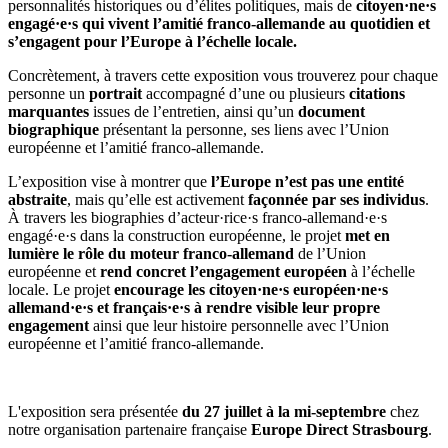
personnalités historiques ou d’élites politiques, mais de
citoyen·ne·s
engagé·e·s qui vivent l’amitié franco-allemande au quotidien et
s’engagent pour l’Europe à l’échelle locale.
Concrètement, à travers cette exposition vous trouverez pour chaque
personne un
portrait
accompagné d’une ou plusieurs
citations
marquantes
issues de l’entretien, ainsi qu’un
document
biographique
présentant la personne, ses liens avec l’Union
européenne et l’amitié franco-allemande.
L’exposition vise à montrer que
l’Europe n’est pas une entité
abstraite
, mais qu’elle est activement
façonnée par ses individus
.
À travers les biographies d’acteur·rice·s franco-allemand·e·s
engagé·e·s dans la construction européenne, le projet
met en
lumière le rôle du moteur franco-allemand
de l’Union
européenne et
rend concret l’engagement européen
à l’échelle
locale. Le projet
encourage les citoyen·ne·s européen·ne·s
allemand·e·s et français·e·s à rendre visible leur propre
engagement
ainsi que leur histoire personnelle avec l’Union
européenne et l’amitié franco-allemande.
L'exposition sera présentée
du 27 juillet à la mi-septembre
chez
notre organisation partenaire française
Europe Direct Strasbourg
.