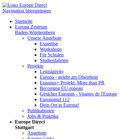
Navigation überspringen
Startseite
Europa Zentrum
Baden-Württemberg
Unsere Angebote
Expertise
Workshops
Für Schulen
Studienfahrten
Projekte
Legislativity
Europa - gelebt am Oberrhein
Erasmus+ Projekt: More than PR
Becoming EU-ropean
Gesicher Europas - Visages de l'Europe
Euronotruf 112
Dein Ort in Europa!
Publikationen
Jobs & Praktika
Europe Direct
Stuttgart
Angebote
Europa-Links