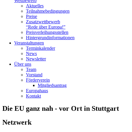
Wettbewerb
Aktuelles
Teilnahme­bedingungen
Preise
Zusatzwettbewerb
“Rede über Europa!”
Preisverleihungsstellen
Hintergrundinformationen
Veranstaltungen
Terminkalender
News
Newsletter
Über uns
Team
Vorstand
Förderverein
Mitgliedsantrag
Europahaus
Kontakt
Die EU ganz nah - vor Ort in Stuttgart
Netzwerk