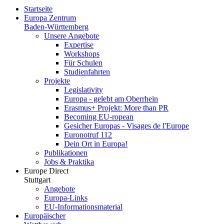
Startseite
Europa Zentrum
Baden-Württemberg
Unsere Angebote
Expertise
Workshops
Für Schulen
Studienfahrten
Projekte
Legislativity
Europa - gelebt am Oberrhein
Erasmus+ Projekt: More than PR
Becoming EU-ropean
Gesicher Europas - Visages de l'Europe
Euronotruf 112
Dein Ort in Europa!
Publikationen
Jobs & Praktika
Europe Direct
Stuttgart
Angebote
Europa-Links
EU-Informationsmaterial
Europäischer