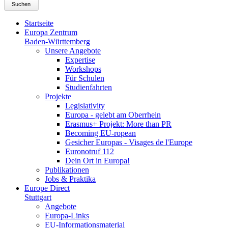
Suchen
Startseite
Europa Zentrum
Baden-Württemberg
Unsere Angebote
Expertise
Workshops
Für Schulen
Studienfahrten
Projekte
Legislativity
Europa - gelebt am Oberrhein
Erasmus+ Projekt: More than PR
Becoming EU-ropean
Gesicher Europas - Visages de l'Europe
Euronotruf 112
Dein Ort in Europa!
Publikationen
Jobs & Praktika
Europe Direct
Stuttgart
Angebote
Europa-Links
EU-Informationsmaterial