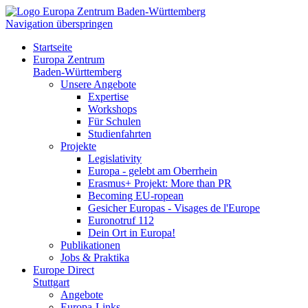
Navigation überspringen
Startseite
Europa Zentrum
Baden-Württemberg
Unsere Angebote
Expertise
Workshops
Für Schulen
Studienfahrten
Projekte
Legislativity
Europa - gelebt am Oberrhein
Erasmus+ Projekt: More than PR
Becoming EU-ropean
Gesicher Europas - Visages de l'Europe
Euronotruf 112
Dein Ort in Europa!
Publikationen
Jobs & Praktika
Europe Direct
Stuttgart
Angebote
Europa-Links