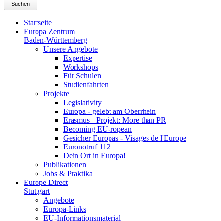
Suchen
Startseite
Europa Zentrum
Baden-Württemberg
Unsere Angebote
Expertise
Workshops
Für Schulen
Studienfahrten
Projekte
Legislativity
Europa - gelebt am Oberrhein
Erasmus+ Projekt: More than PR
Becoming EU-ropean
Gesicher Europas - Visages de l'Europe
Euronotruf 112
Dein Ort in Europa!
Publikationen
Jobs & Praktika
Europe Direct
Stuttgart
Angebote
Europa-Links
EU-Informationsmaterial