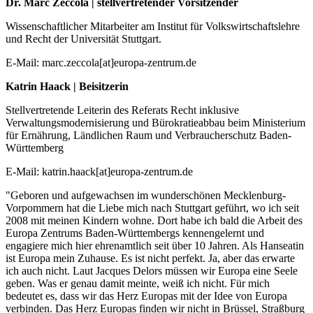
Dr. Marc Zeccola |
stellvertretender Vorsitzender
Wissenschaftlicher Mitarbeiter am Institut für Volkswirtschaftslehre
und Recht der Universität Stuttgart.
E-Mail: marc.zeccola[at]europa-zentrum.de
Katrin Haack |
Beisitzerin
Stellvertretende Leiterin des Referats Recht inklusive
Verwaltungsmodernisierung und Bürokratieabbau beim M
inisterium
für Ernährung, Ländlichen Raum und Verbraucherschutz Baden-
Württemberg
E-Mail: katrin.haack[at]europa-zentrum.de
"Geboren und aufgewachsen im wunderschönen Mecklenburg-
Vorpommern hat die Liebe mich nach Stuttgart geführt, wo ich seit
2008 mit meinen Kindern wohne. Dort habe ich bald die Arbeit des
Europa Zentrums Baden-Württembergs kennengelernt und
engagiere mich hier ehrenamtlich seit über 10 Jahren. Als Hanseatin
ist Europa mein Zuhause. Es ist nicht perfekt. Ja, aber das erwarte
ich auch nicht. Laut Jacques Delors müssen wir Europa eine Seele
geben. Was er genau damit meinte, weiß ich nicht. Für mich
bedeutet es, dass wir das Herz Europas mit der Idee von Europa
verbinden. Das Herz Europas finden wir nicht in Brüssel, Straßburg