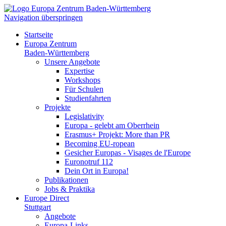
Navigation überspringen
Startseite
Europa Zentrum
Baden-Württemberg
Unsere Angebote
Expertise
Workshops
Für Schulen
Studienfahrten
Projekte
Legislativity
Europa - gelebt am Oberrhein
Erasmus+ Projekt: More than PR
Becoming EU-ropean
Gesicher Europas - Visages de l'Europe
Euronotruf 112
Dein Ort in Europa!
Publikationen
Jobs & Praktika
Europe Direct
Stuttgart
Angebote
Europa-Links