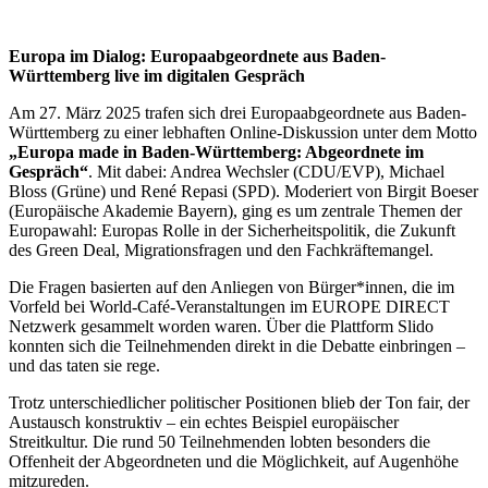
Europa im Dialog: Europaabgeordnete aus Baden-
Württemberg live im digitalen Gespräch
Am 27. März 2025 trafen sich drei Europaabgeordnete aus Baden-
Württemberg zu einer lebhaften Online-Diskussion unter dem Motto
„Europa made in Baden-Württemberg: Abgeordnete im
Gespräch“
. Mit dabei: Andrea Wechsler (CDU/EVP), Michael
Bloss (Grüne) und René Repasi (SPD). Moderiert von Birgit Boeser
(Europäische Akademie Bayern), ging es um zentrale Themen der
Europawahl: Europas Rolle in der Sicherheitspolitik, die Zukunft
des Green Deal, Migrationsfragen und den Fachkräftemangel.
Die Fragen basierten auf den Anliegen von Bürger*innen, die im
Vorfeld bei World-Café-Veranstaltungen im EUROPE DIRECT
Netzwerk gesammelt worden waren. Über die Plattform Slido
konnten sich die Teilnehmenden direkt in die Debatte einbringen –
und das taten sie rege.
Trotz unterschiedlicher politischer Positionen blieb der Ton fair, der
Austausch konstruktiv – ein echtes Beispiel europäischer
Streitkultur. Die rund 50 Teilnehmenden lobten besonders die
Offenheit der Abgeordneten und die Möglichkeit, auf Augenhöhe
mitzureden.