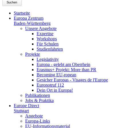
Suchen
Startseite
Europa Zentrum
Baden-Württemberg
Unsere Angebote
Expertise
Workshops
Für Schulen
Studienfahrten
Projekte
Legislativity
Europa - gelebt am Oberrhein
Erasmus+ Projekt: More than PR
Becoming EU-ropean
Gesicher Europas - Visages de l'Europe
Euronotruf 112
Dein Ort in Europa!
Publikationen
Jobs & Praktika
Europe Direct
Stuttgart
Angebote
Europa-Links
EU-Informationsmaterial