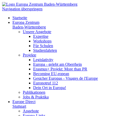
Navigation überspringen
Startseite
Europa Zentrum
Baden-Württemberg
Unsere Angebote
Expertise
Workshops
Für Schulen
Studienfahrten
Projekte
Legislativity
Europa - gelebt am Oberrhein
Erasmus+ Projekt: More than PR
Becoming EU-ropean
Gesicher Europas - Visages de l'Europe
Euronotruf 112
Dein Ort in Europa!
Publikationen
Jobs & Praktika
Europe Direct
Stuttgart
Angebote
Europa-Links