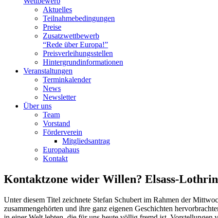
Wettbewerb
Aktuelles
Teilnahme­bedingungen
Preise
Zusatzwettbewerb
“Rede über Europa!”
Preisverleihungsstellen
Hintergrundinformationen
Veranstaltungen
Terminkalender
News
Newsletter
Über uns
Team
Vorstand
Förderverein
Mitgliedsantrag
Europahaus
Kontakt
Kontaktzone wider Willen? Elsass-Lothrin
Unter diesem Titel zeichnete Stefan Schubert im Rahmen der Mittwoc
zusammengehörten und ihre ganz eigenen Geschichten hervorbrachten. Z
in einer Welt lebten, die für uns heute völlig fremd ist. Vorstellunge