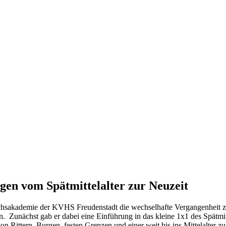
gen vom Spätmittelalter zur Neuzeit
hsakademie der KVHS Freudenstadt die wechselhafte Vergangenheit zwe
unächst gab er dabei eine Einführung in das kleine 1x1 des Spätmittel
n von Rittern, Burgen, festen Grenzen und einer weit bis ins Mittelalter 