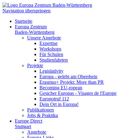
Navigation überspringen
Startseite
Europa Zentrum
Baden-Württemberg
Unsere Angebote
Expertise
Workshops
Für Schulen
Studienfahrten
Projekte
Legislativity
Europa - gelebt am Oberrhein
Erasmus+ Projekt: More than PR
Becoming EU-ropean
Gesicher Europas - Visages de l'Europe
Euronotruf 112
Dein Ort in Europa!
Publikationen
Jobs & Praktika
Europe Direct
Stuttgart
Angebote
Europa-Links