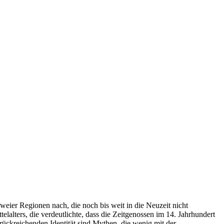
ier Regionen nach, die noch bis weit in die Neuzeit nicht
alters, die verdeutlichte, dass die Zeitgenossen im 14. Jahrhundert
zurückreichenden Identität sind Mythen, die wenig mit der