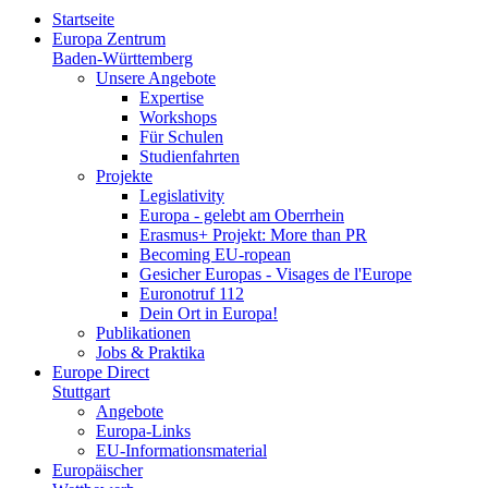
Startseite
Europa Zentrum
Baden-Württemberg
Unsere Angebote
Expertise
Workshops
Für Schulen
Studienfahrten
Projekte
Legislativity
Europa - gelebt am Oberrhein
Erasmus+ Projekt: More than PR
Becoming EU-ropean
Gesicher Europas - Visages de l'Europe
Euronotruf 112
Dein Ort in Europa!
Publikationen
Jobs & Praktika
Europe Direct
Stuttgart
Angebote
Europa-Links
EU-Informationsmaterial
Europäischer