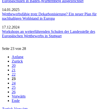
Europaschulen in Baden-Württemberg ausgezeichnet
14.01.2025
Wettbewerbsfähig trotz Dekarbonisierung? Ein neuer Plan für
nachhaltigen Wohlstand in Europa
17.12.2024
Workshops an weiterführenden Schulen der Landesstelle des
Europäischen Wettbewerbs in Stuttgart
Seite 23 von 28
Anfang
Zurück
20
21
22
23
24
25
26
Vorwärts
Ende
Zurück
Vorwärts