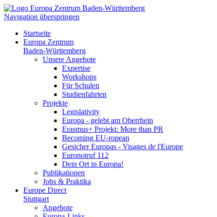
Navigation überspringen
Startseite
Europa Zentrum
Baden-Württemberg
Unsere Angebote
Expertise
Workshops
Für Schulen
Studienfahrten
Projekte
Legislativity
Europa - gelebt am Oberrhein
Erasmus+ Projekt: More than PR
Becoming EU-ropean
Gesicher Europas - Visages de l'Europe
Euronotruf 112
Dein Ort in Europa!
Publikationen
Jobs & Praktika
Europe Direct
Stuttgart
Angebote
Europa-Links