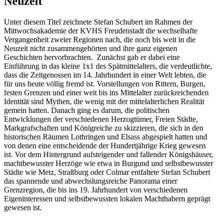
Neuzeit
Unter diesem Titel zeichnete Stefan Schubert im Rahmen der
Mittwochsakademie der KVHS Freudenstadt die wechselhafte
Vergangenheit zweier Regionen nach, die noch bis weit in die
Neuzeit nicht zusammengehörten und ihre ganz eigenen
Geschichten hervorbrachten. Zunächst gab er dabei eine
Einführung in das kleine 1x1 des Spätmittelalters, die verdeutlichte,
dass die Zeitgenossen im 14. Jahrhundert in einer Welt lebten, die
für uns heute völlig fremd ist. Vorstellungen von Rittern, Burgen,
festen Grenzen und einer weit bis ins Mittelalter zurückreichenden
Identität sind Mythen, die wenig mit der mittelalterlichen Realität
gemein hatten. Danach ging es darum, die politischen
Entwicklungen der verschiedenen Herzogtümer, Freien Städte,
Markgrafschaften und Königreiche zu skizzieren, die sich in den
historischen Räumen Lothringen und Elsass abgespielt hatten und
von denen eine entscheidende der Hundertjährige Krieg gewesen
ist. Vor dem Hintergrund aufsteigender und fallender Königshäuser,
machtbewusster Herzöge wie etwa in Burgund und selbstbewusster
Städte wie Metz, Straßburg oder Colmar entfaltete Stefan Schubert
das spannende und abwechslungsreiche Panorama einer
Grenzregion, die bis ins 19. Jahrhundert von verschiedenen
Eigeninteressen und selbstbewussten lokalen Machthabern geprägt
gewesen ist.