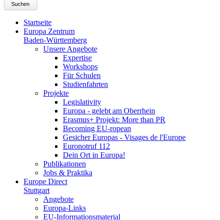
Suchen
Startseite
Europa Zentrum
Baden-Württemberg
Unsere Angebote
Expertise
Workshops
Für Schulen
Studienfahrten
Projekte
Legislativity
Europa - gelebt am Oberrhein
Erasmus+ Projekt: More than PR
Becoming EU-ropean
Gesicher Europas - Visages de l'Europe
Euronotruf 112
Dein Ort in Europa!
Publikationen
Jobs & Praktika
Europe Direct
Stuttgart
Angebote
Europa-Links
EU-Informationsmaterial