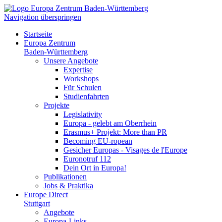
Navigation überspringen
Startseite
Europa Zentrum
Baden-Württemberg
Unsere Angebote
Expertise
Workshops
Für Schulen
Studienfahrten
Projekte
Legislativity
Europa - gelebt am Oberrhein
Erasmus+ Projekt: More than PR
Becoming EU-ropean
Gesicher Europas - Visages de l'Europe
Euronotruf 112
Dein Ort in Europa!
Publikationen
Jobs & Praktika
Europe Direct
Stuttgart
Angebote
Europa-Links