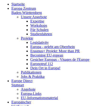
Startseite
Europa Zentrum
Baden-Württemberg
Unsere Angebote
Expertise
Workshops
Für Schulen
Studienfahrten
Projekte
Legislativity
Europa - gelebt am Oberrhein
Erasmus+ Projekt: More than PR
Becoming EU-ropean
Gesicher Europas - Visages de l'Europe
Euronotruf 112
Dein Ort in Europa!
Publikationen
Jobs & Praktika
Europe Direct
Stuttgart
Angebote
Europa-Links
EU-Informationsmaterial
Europäischer