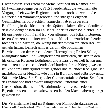
Unter diesem Titel zeichnete Stefan Schubert im Rahmen der
Mittwochsakademie der KVHS Freudenstadt die wechselhafte
Vergangenheit zweier Regionen nach, die noch bis weit in die
Neuzeit nicht zusammengehörten und ihre ganz eigenen
Geschichten hervorbrachten. Zunächst gab er dabei eine
Einführung in das kleine 1x1 des Spätmittelalters, die verdeutlichte,
dass die Zeitgenossen im 14. Jahrhundert in einer Welt lebten, die
für uns heute völlig fremd ist. Vorstellungen von Rittern, Burgen,
festen Grenzen und einer weit bis ins Mittelalter zurückreichenden
Identität sind Mythen, die wenig mit der mittelalterlichen Realität
gemein hatten. Danach ging es darum, die politischen
Entwicklungen der verschiedenen Herzogtümer, Freien Städte,
Markgrafschaften und Königreiche zu skizzieren, die sich in den
historischen Räumen Lothringen und Elsass abgespielt hatten und
von denen eine entscheidende der Hundertjährige Krieg gewesen
ist. Vor dem Hintergrund aufsteigender und fallender Königshäuser,
machtbewusster Herzöge wie etwa in Burgund und selbstbewusster
Städte wie Metz, Straßburg oder Colmar entfaltete Stefan Schubert
das spannende und abwechslungsreiche Panorama einer
Grenzregion, die bis ins 19. Jahrhundert von verschiedenen
Eigeninteressen und selbstbewussten lokalen Machthabern geprägt
gewesen ist.
Die Veranstaltung fand im Rahmen der Mittwochsakademie der
Kreisvolkshochschule Freudenstadt statt, welche sich im Rahmen