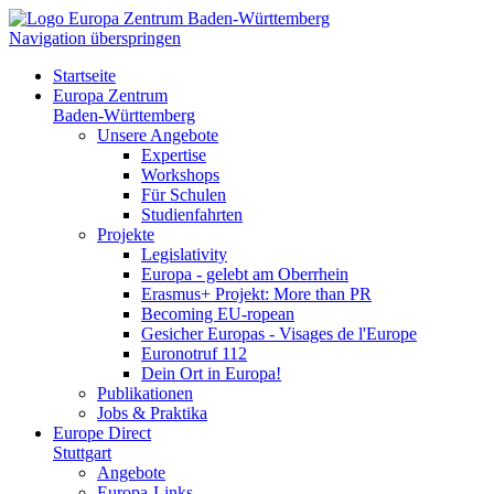
Navigation überspringen
Startseite
Europa Zentrum
Baden-Württemberg
Unsere Angebote
Expertise
Workshops
Für Schulen
Studienfahrten
Projekte
Legislativity
Europa - gelebt am Oberrhein
Erasmus+ Projekt: More than PR
Becoming EU-ropean
Gesicher Europas - Visages de l'Europe
Euronotruf 112
Dein Ort in Europa!
Publikationen
Jobs & Praktika
Europe Direct
Stuttgart
Angebote
Europa-Links