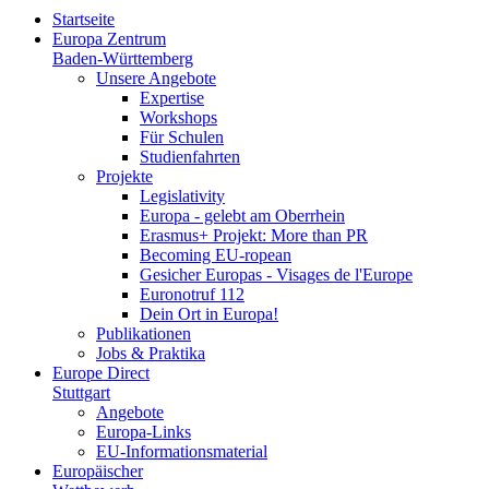
Startseite
Europa Zentrum
Baden-Württemberg
Unsere Angebote
Expertise
Workshops
Für Schulen
Studienfahrten
Projekte
Legislativity
Europa - gelebt am Oberrhein
Erasmus+ Projekt: More than PR
Becoming EU-ropean
Gesicher Europas - Visages de l'Europe
Euronotruf 112
Dein Ort in Europa!
Publikationen
Jobs & Praktika
Europe Direct
Stuttgart
Angebote
Europa-Links
EU-Informationsmaterial
Europäischer