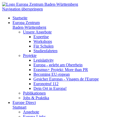
Navigation überspringen
Startseite
Europa Zentrum
Baden-Württemberg
Unsere Angebote
Expertise
Workshops
Für Schulen
Studienfahrten
Projekte
Legislativity
Europa - gelebt am Oberrhein
Erasmus+ Projekt: More than PR
Becoming EU-ropean
Gesicher Europas - Visages de l'Europe
Euronotruf 112
Dein Ort in Europa!
Publikationen
Jobs & Praktika
Europe Direct
Stuttgart
Angebote
Europa-Links