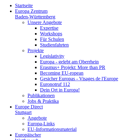
Startseite
Europa Zentrum
Baden-Württemberg
Unsere Angebote
Expertise
Workshops
Für Schulen
Studienfahrten
Projekte
Legislativity
Europa - gelebt am Oberrhein
Erasmus+ Projekt: More than PR
Becoming EU-ropean
Gesicher Europas - Visages de l'Europe
Euronotruf 112
Dein Ort in Europa!
Publikationen
Jobs & Praktika
Europe Direct
Stuttgart
Angebote
Europa-Links
EU-Informationsmaterial
Europäischer