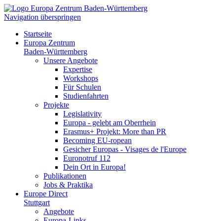
Navigation überspringen
Startseite
Europa Zentrum
Baden-Württemberg
Unsere Angebote
Expertise
Workshops
Für Schulen
Studienfahrten
Projekte
Legislativity
Europa - gelebt am Oberrhein
Erasmus+ Projekt: More than PR
Becoming EU-ropean
Gesicher Europas - Visages de l'Europe
Euronotruf 112
Dein Ort in Europa!
Publikationen
Jobs & Praktika
Europe Direct
Stuttgart
Angebote
Europa-Links