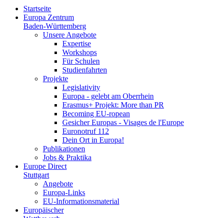
Startseite
Europa Zentrum
Baden-Württemberg
Unsere Angebote
Expertise
Workshops
Für Schulen
Studienfahrten
Projekte
Legislativity
Europa - gelebt am Oberrhein
Erasmus+ Projekt: More than PR
Becoming EU-ropean
Gesicher Europas - Visages de l'Europe
Euronotruf 112
Dein Ort in Europa!
Publikationen
Jobs & Praktika
Europe Direct
Stuttgart
Angebote
Europa-Links
EU-Informationsmaterial
Europäischer