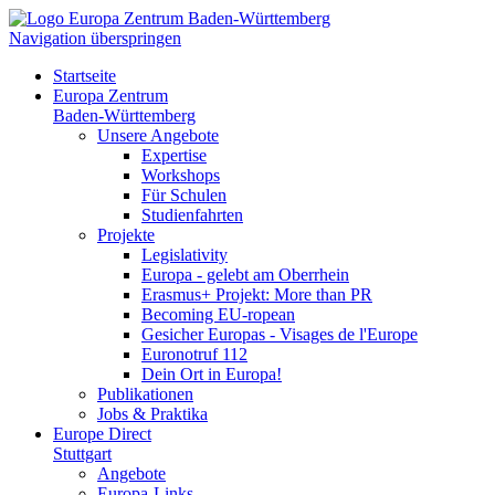
Navigation überspringen
Startseite
Europa Zentrum
Baden-Württemberg
Unsere Angebote
Expertise
Workshops
Für Schulen
Studienfahrten
Projekte
Legislativity
Europa - gelebt am Oberrhein
Erasmus+ Projekt: More than PR
Becoming EU-ropean
Gesicher Europas - Visages de l'Europe
Euronotruf 112
Dein Ort in Europa!
Publikationen
Jobs & Praktika
Europe Direct
Stuttgart
Angebote
Europa-Links