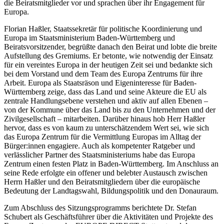
die Beiratsmitglieder vor und sprachen über ihr Engagement für
Europa.
Florian Haßler, Staatssekretär für politische Koordinierung und
Europa im Staatsministerium Baden-Württemberg und
Beiratsvorsitzender, begrüßte danach den Beirat und lobte die breite
Aufstellung des Gremiums. Er betonte, wie notwendig der Einsatz
für ein vereintes Europa in der heutigen Zeit sei und bedankte sich
bei dem Vorstand und dem Team des Europa Zentrums für ihre
Arbeit. Europa als Staatsräson und Eigeninteresse für Baden-
Württemberg zeige, dass das Land und seine Akteure die EU als
zentrale Handlungsebene verstehen und aktiv auf allen Ebenen –
von der Kommune über das Land bis zu den Unternehmen und der
Zivilgesellschaft – mitarbeiten. Darüber hinaus hob Herr Haßler
hervor, dass es von kaum zu unterschätzendem Wert sei, wie sich
das Europa Zentrum für die Vermittlung Europas im Alltag der
Bürger:innen engagiere. Auch als kompetenter Ratgeber und
verlässlicher Partner des Staatsministeriums habe das Europa
Zentrum einen festen Platz in Baden-Württemberg. Im Anschluss an
seine Rede erfolgte ein offener und belebter Austausch zwischen
Herrn Haßler und den Beiratsmitgliedern über die europäische
Bedeutung der Landtagswahl, Bildungspolitik und den Donauraum.
Zum Abschluss des Sitzungsprogramms berichtete Dr. Stefan
Schubert als Geschäftsführer über die Aktivitäten und Projekte des