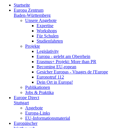
Startseite
Europa Zentrum
Baden-Württemberg
Unsere Angebote
Expertise
Workshops
Für Schulen
Studienfahrten
Projekte
Legislativity
Europa - gelebt am Oberrhein
Erasmus+ Projekt: More than PR
Becoming EU-ropean
Gesicher Europas - Visages de l'Europe
Euronotruf 112
Dein Ort in Europa!
Publikationen
Jobs & Praktika
Europe Direct
Stuttgart
Angebote
Europa-Links
EU-Informationsmaterial
Europäischer