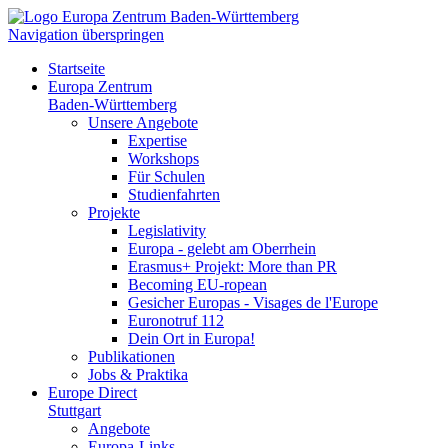
Navigation überspringen
Startseite
Europa Zentrum
Baden-Württemberg
Unsere Angebote
Expertise
Workshops
Für Schulen
Studienfahrten
Projekte
Legislativity
Europa - gelebt am Oberrhein
Erasmus+ Projekt: More than PR
Becoming EU-ropean
Gesicher Europas - Visages de l'Europe
Euronotruf 112
Dein Ort in Europa!
Publikationen
Jobs & Praktika
Europe Direct
Stuttgart
Angebote
Europa-Links