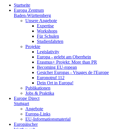
Startseite
Europa Zentrum
Baden-Württemberg
Unsere Angebote
Expertise
Workshops
Für Schulen
Studienfahrten
Projekte
Legislativity
Europa - gelebt am Oberrhein
Erasmus+ Projekt: More than PR
Becoming EU-ropean
Gesicher Europas - Visages de l'Europe
Euronotruf 112
Dein Ort in Europa!
Publikationen
Jobs & Praktika
Europe Direct
Stuttgart
Angebote
Europa-Links
EU-Informationsmaterial
Europäischer