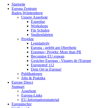
Startseite
Europa Zentrum
Baden-Württemberg
Unsere Angebote
Expertise
Workshops
Für Schulen
Studienfahrten
Projekte
Legislativity
Europa - gelebt am Oberrhein
Erasmus+ Projekt: More than PR
Becoming EU-ropean
Gesicher Europas - Visages de l'Europe
Euronotruf 112
Dein Ort in Europa!
Publikationen
Jobs & Praktika
Europe Direct
Stuttgart
Angebote
Europa-Links
EU-Informationsmaterial
Europäischer