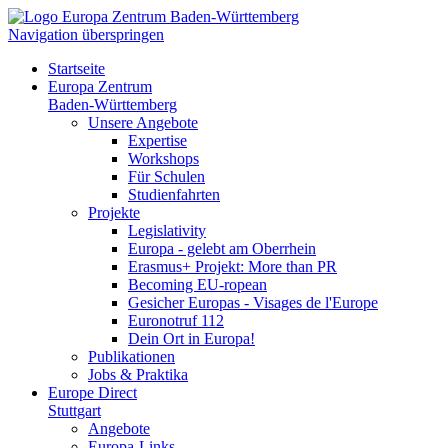
Navigation überspringen
Startseite
Europa Zentrum
Baden-Württemberg
Unsere Angebote
Expertise
Workshops
Für Schulen
Studienfahrten
Projekte
Legislativity
Europa - gelebt am Oberrhein
Erasmus+ Projekt: More than PR
Becoming EU-ropean
Gesicher Europas - Visages de l'Europe
Euronotruf 112
Dein Ort in Europa!
Publikationen
Jobs & Praktika
Europe Direct
Stuttgart
Angebote
Europa-Links