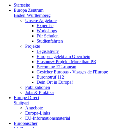
Startseite
Europa Zentrum
Baden-Württemberg
Unsere Angebote
Expertise
Workshops
Für Schulen
Studienfahrten
Projekte
Legislativity
Europa - gelebt am Oberrhein
Erasmus+ Projekt: More than PR
Becoming EU-ropean
Gesicher Europas - Visages de l'Europe
Euronotruf 112
Dein Ort in Europa!
Publikationen
Jobs & Praktika
Europe Direct
Stuttgart
Angebote
Europa-Links
EU-Informationsmaterial
Europäischer