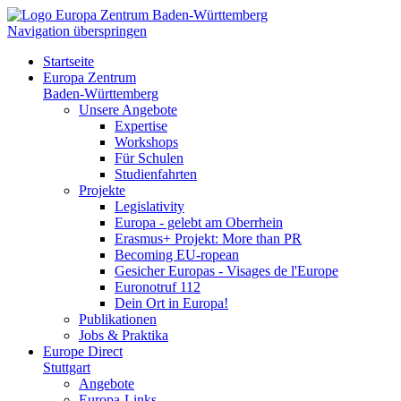
Navigation überspringen
Startseite
Europa Zentrum
Baden-Württemberg
Unsere Angebote
Expertise
Workshops
Für Schulen
Studienfahrten
Projekte
Legislativity
Europa - gelebt am Oberrhein
Erasmus+ Projekt: More than PR
Becoming EU-ropean
Gesicher Europas - Visages de l'Europe
Euronotruf 112
Dein Ort in Europa!
Publikationen
Jobs & Praktika
Europe Direct
Stuttgart
Angebote
Europa-Links