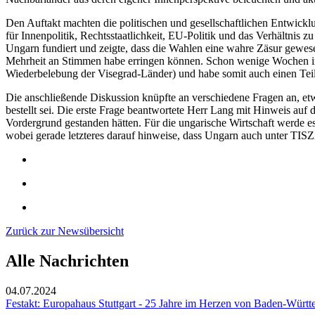
Den Auftakt machten die politischen und gesellschaftlichen Entwick
für Innenpolitik, Rechtsstaatlichkeit, EU-Politik und das Verhältnis 
Ungarn fundiert und zeigte, dass die Wahlen eine wahre Zäsur gewes
Mehrheit an Stimmen habe erringen können. Schon wenige Wochen im A
Wiederbelebung der Visegrad-Länder) und habe somit auch einen Te
Die anschließende Diskussion knüpfte an verschiedene Fragen an, et
bestellt sei. Die erste Frage beantwortete Herr Lang mit Hinweis au
Vordergrund gestanden hätten. Für die ungarische Wirtschaft werde e
wobei gerade letzteres darauf hinweise, dass Ungarn auch unter TIS
Zurück zur Newsübersicht
Alle Nachrichten
04.07.2024
Festakt: Europahaus Stuttgart - 25 Jahre im Herzen von Baden-Würt