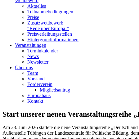
Wettbewerb
Aktuelles
Teilnahme­bedingungen
Preise
Zusatzwettbewerb
“Rede über Europa!”
Preisverleihungsstellen
Hintergrundinformationen
Veranstaltungen
Terminkalender
News
Newsletter
Über uns
Team
Vorstand
Förderverein
Mitgliedsantrag
Europahaus
Kontakt
Start unserer neuen Veranstaltungsreihe 
Am 23. Juni 2026 startete die neue Veranstaltungsreihe „Deutschla
Außenstelle Tübingen der Landeszentrale für Politische Bildung, de
Nachbarländer aus deren eigener Innenperspektive beleuchten und akt