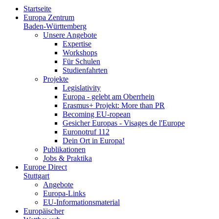
Startseite
Europa Zentrum
Baden-Württemberg
Unsere Angebote
Expertise
Workshops
Für Schulen
Studienfahrten
Projekte
Legislativity
Europa - gelebt am Oberrhein
Erasmus+ Projekt: More than PR
Becoming EU-ropean
Gesicher Europas - Visages de l'Europe
Euronotruf 112
Dein Ort in Europa!
Publikationen
Jobs & Praktika
Europe Direct
Stuttgart
Angebote
Europa-Links
EU-Informationsmaterial
Europäischer