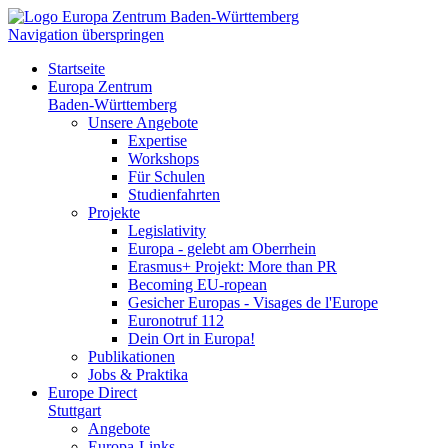
Navigation überspringen
Startseite
Europa Zentrum
Baden-Württemberg
Unsere Angebote
Expertise
Workshops
Für Schulen
Studienfahrten
Projekte
Legislativity
Europa - gelebt am Oberrhein
Erasmus+ Projekt: More than PR
Becoming EU-ropean
Gesicher Europas - Visages de l'Europe
Euronotruf 112
Dein Ort in Europa!
Publikationen
Jobs & Praktika
Europe Direct
Stuttgart
Angebote
Europa-Links