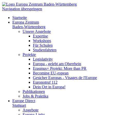
Navigation überspringen
Startseite
Europa Zentrum
Baden-Württemberg
Unsere Angebote
Expertise
Workshops
Für Schulen
Studienfahrten
Projekte
Legislativity
Europa - gelebt am Oberrhein
Erasmus+ Projekt: More than PR
Becoming EU-ropean
Gesicher Europas - Visages de l'Europe
Euronotruf 112
Dein Ort in Europa!
Publikationen
Jobs & Praktika
Europe Direct
Stuttgart
Angebote
Europa-Links