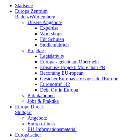
Startseite
Europa Zentrum
Baden-Württemberg
Unsere Angebote
Expertise
Workshops
Für Schulen
Studienfahrten
Projekte
Legislativity
Europa - gelebt am Oberrhein
Erasmus+ Projekt: More than PR
Becoming EU-ropean
Gesicher Europas - Visages de l'Europe
Euronotruf 112
Dein Ort in Europa!
Publikationen
Jobs & Praktika
Europe Direct
Stuttgart
Angebote
Europa-Links
EU-Informationsmaterial
Europäischer