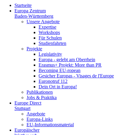
Startseite
Europa Zentrum
Baden-Württemberg
Unsere Angebote
Expertise
Workshops
Für Schulen
Studienfahrten
Projekte
Legislativity
Europa - gelebt am Oberrhein
Erasmus+ Projekt: More than PR
Becoming EU-ropean
Gesicher Europas - Visages de l'Europe
Euronotruf 112
Dein Ort in Europa!
Publikationen
Jobs & Praktika
Europe Direct
Stuttgart
Angebote
Europa-Links
EU-Informationsmaterial
Europäischer