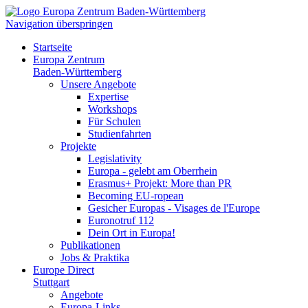
Navigation überspringen
Startseite
Europa Zentrum
Baden-Württemberg
Unsere Angebote
Expertise
Workshops
Für Schulen
Studienfahrten
Projekte
Legislativity
Europa - gelebt am Oberrhein
Erasmus+ Projekt: More than PR
Becoming EU-ropean
Gesicher Europas - Visages de l'Europe
Euronotruf 112
Dein Ort in Europa!
Publikationen
Jobs & Praktika
Europe Direct
Stuttgart
Angebote
Europa-Links