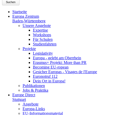
Suchen
Startseite
Europa Zentrum
Baden-Württemberg
Unsere Angebote
Expertise
Workshops
Für Schulen
Studienfahrten
Projekte
Legislativity
Europa - gelebt am Oberrhein
Erasmus+ Projekt: More than PR
Becoming EU-ropean
Gesicher Europas - Visages de l'Europe
Euronotruf 112
Dein Ort in Europa!
Publikationen
Jobs & Praktika
Europe Direct
Stuttgart
Angebote
Europa-Links
EU-Informationsmaterial