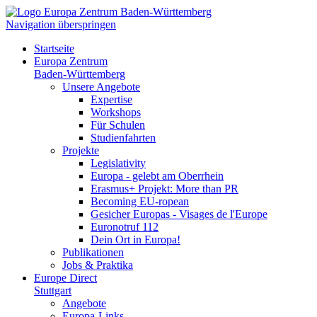
Navigation überspringen
Startseite
Europa Zentrum
Baden-Württemberg
Unsere Angebote
Expertise
Workshops
Für Schulen
Studienfahrten
Projekte
Legislativity
Europa - gelebt am Oberrhein
Erasmus+ Projekt: More than PR
Becoming EU-ropean
Gesicher Europas - Visages de l'Europe
Euronotruf 112
Dein Ort in Europa!
Publikationen
Jobs & Praktika
Europe Direct
Stuttgart
Angebote
Europa-Links