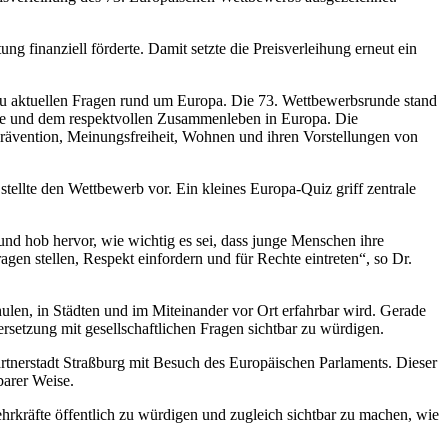
 finanziell förderte. Damit setzte die Preisverleihung erneut ein
zu aktuellen Fragen rund um Europa. Die 73. Wettbewerbsrunde stand
be und dem respektvollen Zusammenleben in Europa. Die
tprävention, Meinungsfreiheit, Wohnen und ihren Vorstellungen von
ellte den Wettbewerb vor. Ein kleines Europa-Quiz griff zentrale
d hob hervor, wie wichtig es sei, dass junge Menschen ihre
gen stellen, Respekt einfordern und für Rechte eintreten“, so Dr.
hulen, in Städten und im Miteinander vor Ort erfahrbar wird. Gerade
setzung mit gesellschaftlichen Fragen sichtbar zu würdigen.
rtnerstadt Straßburg mit Besuch des Europäischen Parlaments. Dieser
barer Weise.
kräfte öffentlich zu würdigen und zugleich sichtbar zu machen, wie