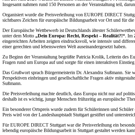
Insgesamt nahmen rund 150 Personen an der Veranstaltung teil, darunt
Organisiert wurde die Preisverleihung von EUROPE DIRECT Stuttgart in
sichtbares Zeichen für europäische Bildungsarbeit vor Ort und für 
Der Europäische Wettbewerb ist Deutschlands ältester Schülerwettbe
unter dem Motto
„Dein Europa: Recht, Respekt – Realität?!“
. Im
eingereichten Arbeiten zeigten eindrucksvoll, wie intensiv und diff
einer gerechten und lebenswerten Welt auseinandergesetzt haben.
Zu Beginn der Veranstaltung begrüßte Patricia Krolik, Leiterin des 
Fragen rund um Europa auf und sorgte für einen interaktiven Einstie
Das Grußwort sprach Bürgermeisterin Dr. Alexandra Sußmann. Sie wü
Perspektiven einbringen und gesellschaftliche Fragen aktiv mitgestal
Sußmann.
Die Preisverleihung machte deutlich, dass Europa nicht nur auf polit
deshalb ist es wichtig, junge Menschen frühzeitig an europäische Th
Ein besonderer Ortspreis wurde zudem für Schülerinnen und Schüler d
Preis wird von der Landeshauptstadt Stuttgart gestiftet und unterstre
Für EUROPE DIRECT Stuttgart war die Preisverleihung ein besondere
lebendig europäische Bildungsarbeit in Stuttgart gestaltet werden kan