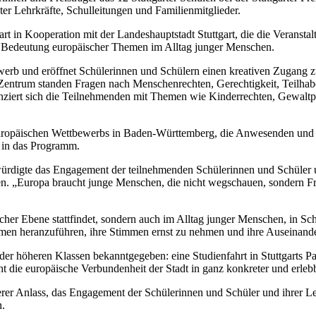
er Lehrkräfte, Schulleitungen und Familienmitglieder.
 Kooperation mit der Landeshauptstadt Stuttgart, die die Veranstaltung
die Bedeutung europäischer Themen im Alltag junger Menschen.
werb und eröffnet Schülerinnen und Schülern einen kreativen Zugang 
 Zentrum standen Fragen nach Menschenrechten, Gerechtigkeit, Teilha
erenziert sich die Teilnehmenden mit Themen wie Kinderrechten, Gewal
Europäischen Wettbewerbs in Baden-Württemberg, die Anwesenden und st
g in das Programm.
rdigte das Engagement der teilnehmenden Schülerinnen und Schüler un
ten. „Europa braucht junge Menschen, die nicht wegschauen, sondern Fra
ischer Ebene stattfindet, sondern auch im Alltag junger Menschen, in Sc
emen heranzuführen, ihre Stimmen ernst zu nehmen und ihre Auseinander
er höheren Klassen bekanntgegeben: eine Studienfahrt in Stuttgarts Pa
icht die europäische Verbundenheit der Stadt in ganz konkreter und erleb
r Anlass, das Engagement der Schülerinnen und Schüler und ihrer Lehr
n.