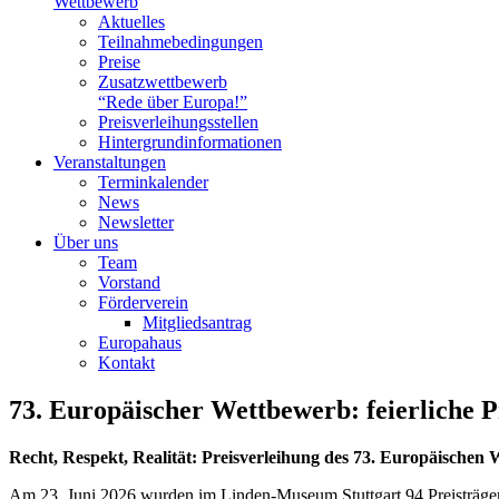
Wettbewerb
Aktuelles
Teilnahme­bedingungen
Preise
Zusatzwettbewerb
“Rede über Europa!”
Preisverleihungsstellen
Hintergrundinformationen
Veranstaltungen
Terminkalender
News
Newsletter
Über uns
Team
Vorstand
Förderverein
Mitgliedsantrag
Europahaus
Kontakt
73. Europäischer Wettbewerb: feierliche Pr
Recht, Respekt, Realität: Preisverleihung des 73. Europäischen 
Am 23. Juni 2026 wurden im Linden-Museum Stuttgart 94 Preisträgerin