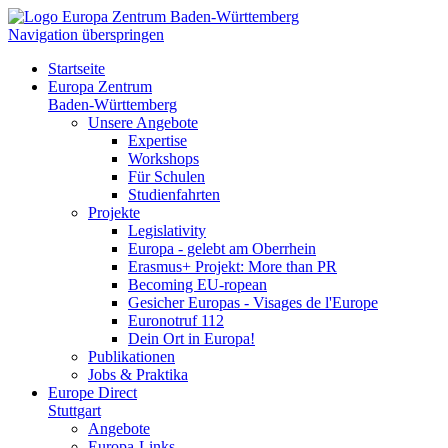
Navigation überspringen
Startseite
Europa Zentrum
Baden-Württemberg
Unsere Angebote
Expertise
Workshops
Für Schulen
Studienfahrten
Projekte
Legislativity
Europa - gelebt am Oberrhein
Erasmus+ Projekt: More than PR
Becoming EU-ropean
Gesicher Europas - Visages de l'Europe
Euronotruf 112
Dein Ort in Europa!
Publikationen
Jobs & Praktika
Europe Direct
Stuttgart
Angebote
Europa-Links