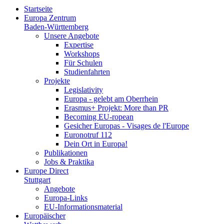
Startseite
Europa Zentrum
Baden-Württemberg
Unsere Angebote
Expertise
Workshops
Für Schulen
Studienfahrten
Projekte
Legislativity
Europa - gelebt am Oberrhein
Erasmus+ Projekt: More than PR
Becoming EU-ropean
Gesicher Europas - Visages de l'Europe
Euronotruf 112
Dein Ort in Europa!
Publikationen
Jobs & Praktika
Europe Direct
Stuttgart
Angebote
Europa-Links
EU-Informationsmaterial
Europäischer