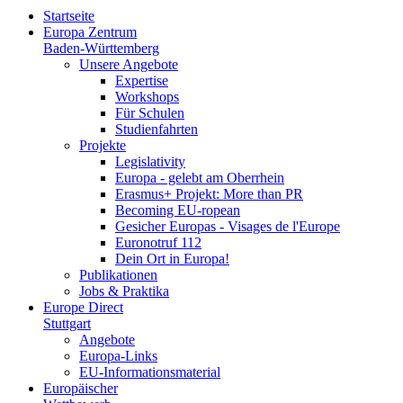
Startseite
Europa Zentrum
Baden-Württemberg
Unsere Angebote
Expertise
Workshops
Für Schulen
Studienfahrten
Projekte
Legislativity
Europa - gelebt am Oberrhein
Erasmus+ Projekt: More than PR
Becoming EU-ropean
Gesicher Europas - Visages de l'Europe
Euronotruf 112
Dein Ort in Europa!
Publikationen
Jobs & Praktika
Europe Direct
Stuttgart
Angebote
Europa-Links
EU-Informationsmaterial
Europäischer