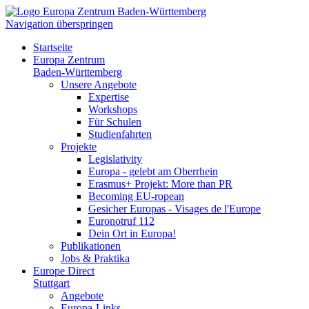
Navigation überspringen
Startseite
Europa Zentrum
Baden-Württemberg
Unsere Angebote
Expertise
Workshops
Für Schulen
Studienfahrten
Projekte
Legislativity
Europa - gelebt am Oberrhein
Erasmus+ Projekt: More than PR
Becoming EU-ropean
Gesicher Europas - Visages de l'Europe
Euronotruf 112
Dein Ort in Europa!
Publikationen
Jobs & Praktika
Europe Direct
Stuttgart
Angebote
Europa-Links