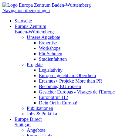
Navigation überspringen
Startseite
Europa Zentrum
Baden-Württemberg
Unsere Angebote
Expertise
Workshops
Für Schulen
Studienfahrten
Projekte
Legislativity
Europa - gelebt am Oberrhein
Erasmus+ Projekt: More than PR
Becoming EU-ropean
Gesicher Europas - Visages de l'Europe
Euronotruf 112
Dein Ort in Europa!
Publikationen
Jobs & Praktika
Europe Direct
Stuttgart
Angebote
Europa-Links