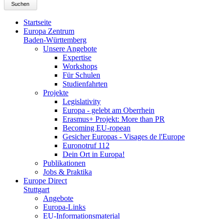
Suchen
Startseite
Europa Zentrum
Baden-Württemberg
Unsere Angebote
Expertise
Workshops
Für Schulen
Studienfahrten
Projekte
Legislativity
Europa - gelebt am Oberrhein
Erasmus+ Projekt: More than PR
Becoming EU-ropean
Gesicher Europas - Visages de l'Europe
Euronotruf 112
Dein Ort in Europa!
Publikationen
Jobs & Praktika
Europe Direct
Stuttgart
Angebote
Europa-Links
EU-Informationsmaterial