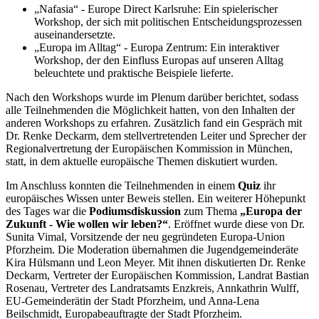
„Nafasia“ - Europe Direct Karlsruhe: Ein spielerischer
Workshop, der sich mit politischen Entscheidungsprozessen
auseinandersetzte.
„Europa im Alltag“ - Europa Zentrum: Ein interaktiver
Workshop, der den Einfluss Europas auf unseren Alltag
beleuchtete und praktische Beispiele lieferte.
Nach den Workshops wurde im Plenum darüber berichtet, sodass
alle Teilnehmenden die Möglichkeit hatten, von den Inhalten der
anderen Workshops zu erfahren. Zusätzlich fand ein Gespräch mit
Dr. Renke Deckarm, dem stellvertretenden Leiter und Sprecher der
Regionalvertretung der Europäischen Kommission in München,
statt, in dem aktuelle europäische Themen diskutiert wurden.
Im Anschluss konnten die Teilnehmenden in einem
Quiz
ihr
europäisches Wissen unter Beweis stellen. Ein weiterer Höhepunkt
des Tages war die
Podiumsdiskussion
zum Thema
„Europa der
Zukunft - Wie wollen wir leben?“
. Eröffnet wurde diese von Dr.
Sunita Vimal, Vorsitzende der neu gegründeten Europa-Union
Pforzheim. Die Moderation übernahmen die Jugendgemeinderäte
Kira Hülsmann und Leon Meyer. Mit ihnen diskutierten Dr. Renke
Deckarm, Vertreter der Europäischen Kommission, Landrat Bastian
Rosenau, Vertreter des Landratsamts Enzkreis, Annkathrin Wulff,
EU-Gemeinderätin der Stadt Pforzheim, und Anna-Lena
Beilschmidt, Europabeauftragte der Stadt Pforzheim.