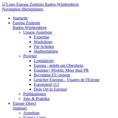
Navigation überspringen
Startseite
Europa Zentrum
Baden-Württemberg
Unsere Angebote
Expertise
Workshops
Für Schulen
Studienfahrten
Projekte
Legislativity
Europa - gelebt am Oberrhein
Erasmus+ Projekt: More than PR
Becoming EU-ropean
Gesicher Europas - Visages de l'Europe
Euronotruf 112
Dein Ort in Europa!
Publikationen
Jobs & Praktika
Europe Direct
Stuttgart
Angebote
Europa-Links