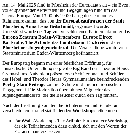
Am 14. Mai 2025 fand in Pforzheim der Europatag statt – ein Event
voller spannender Aktivitäten und Begegnungen rund um das
Thema Europa. Von 13:00 bis 19:00 Uhr gab es ein buntes
Rahmenprogramm, das von der
Europabeauftragten der Stadt
Pforzheim, Anna-Lena Beilschmidt
, organisiert wurde.
Unterstützt wurde der Tag von verschiedenen Partnern, darunter das
Europa Zentrum Baden-Württemberg
,
Europe Direct
Karlsruhe
,
The Artpole
, das
Landratsamt Enzkreis
und der
Pforzheimer Jugendgemeinderat
. Die Veranstaltung wurde vom
Staatsministerium Baden-Württemberg kofinanziert.
Der Europatag begann mit einer feierlichen Eröffnung, für
musikalische Unterhaltung sorgte die Big Band des Theodor-Heuss-
Gymnasiums. Außerdem präsentierten Schülerinnen und Schüler
des Hebel- und Theodor-Heuss-Gymnasiums ihre beeindruckenden
Poetry Slam-Beiträge
zu ihrer Schule und ihrem europäischen
Engagement. Die Moderation übernahmen Mitglieder des
Jugendgemeinderats, die die Besucher durch den Tag führten.
Nach der Eröffnung konnten die Schülerinnen und Schüler an
verschiedenen parallel stattfindenden
Workshops
teilnehmen:
FarbWahl-Workshop - The ArtPole: Ein kreativer Workshop,
der die Teilnehmenden dazu einlud, sich mit den Werten der
EU auseinanderzusetzen.