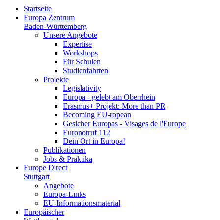
Startseite
Europa Zentrum
Baden-Württemberg
Unsere Angebote
Expertise
Workshops
Für Schulen
Studienfahrten
Projekte
Legislativity
Europa - gelebt am Oberrhein
Erasmus+ Projekt: More than PR
Becoming EU-ropean
Gesicher Europas - Visages de l'Europe
Euronotruf 112
Dein Ort in Europa!
Publikationen
Jobs & Praktika
Europe Direct
Stuttgart
Angebote
Europa-Links
EU-Informationsmaterial
Europäischer