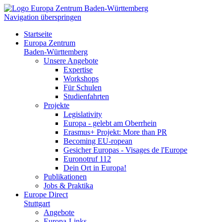
Navigation überspringen
Startseite
Europa Zentrum
Baden-Württemberg
Unsere Angebote
Expertise
Workshops
Für Schulen
Studienfahrten
Projekte
Legislativity
Europa - gelebt am Oberrhein
Erasmus+ Projekt: More than PR
Becoming EU-ropean
Gesicher Europas - Visages de l'Europe
Euronotruf 112
Dein Ort in Europa!
Publikationen
Jobs & Praktika
Europe Direct
Stuttgart
Angebote
Europa-Links