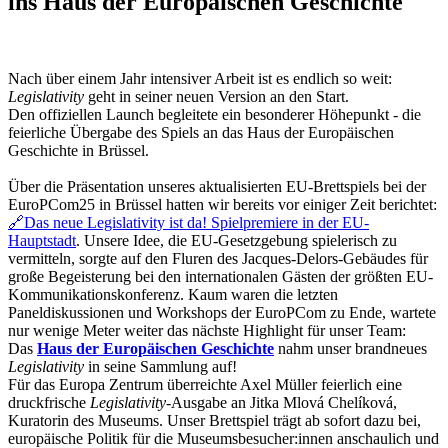
ins Haus der Europäischen Geschichte
Nach über einem Jahr intensiver Arbeit ist es endlich so weit:
Legislativity
geht in seiner neuen Version an den Start.
Den offiziellen Launch begleitete ein besonderer Höhepunkt - die
feierliche Übergabe des Spiels an das Haus der Europäischen
Geschichte in Brüssel.
Über die Präsentation unseres aktualisierten EU-Brettspiels bei der
EuroPCom25 in Brüssel hatten wir bereits vor einiger Zeit berichtet:
🔗Das neue Legislativity ist da! Spielpremiere in der EU-
Hauptstadt
. Unsere Idee, die EU-Gesetzgebung spielerisch zu
vermitteln, sorgte auf den Fluren des Jacques-Delors-Gebäudes für
große Begeisterung bei den internationalen Gästen der größten EU-
Kommunikationskonferenz. Kaum waren die letzten
Paneldiskussionen und Workshops der EuroPCom zu Ende, wartete
nur wenige Meter weiter das nächste Highlight für unser Team:
Das
Haus der Europäischen Geschichte
nahm unser brandneues
Legislativity
in seine Sammlung auf!
Für das Europa Zentrum überreichte Axel Müller feierlich eine
druckfrische
Legislativity
-Ausgabe an Jitka Mlová Chelíková,
Kuratorin des Museums. Unser Brettspiel trägt ab sofort dazu bei,
europäische Politik für die Museumsbesucher:innen anschaulich und