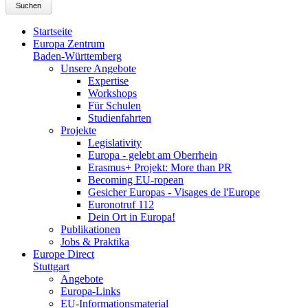
Suchen
Startseite
Europa Zentrum
Baden-Württemberg
Unsere Angebote
Expertise
Workshops
Für Schulen
Studienfahrten
Projekte
Legislativity
Europa - gelebt am Oberrhein
Erasmus+ Projekt: More than PR
Becoming EU-ropean
Gesicher Europas - Visages de l'Europe
Euronotruf 112
Dein Ort in Europa!
Publikationen
Jobs & Praktika
Europe Direct
Stuttgart
Angebote
Europa-Links
EU-Informationsmaterial