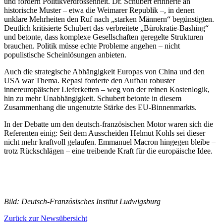
und fördern Politikverdrossenheit. Dr. Schubert erinnerte an
historische Muster – etwa die Weimarer Republik –, in denen
unklare Mehrheiten den Ruf nach „starken Männern“ begünstigten.
Deutlich kritisierte Schubert das verbreitete „Bürokratie-Bashing“
und betonte, dass komplexe Gesellschaften geregelte Strukturen
brauchen. Politik müsse echte Probleme angehen – nicht
populistische Scheinlösungen anbieten.
Auch die strategische Abhängigkeit Europas von China und den
USA war Thema. Repasi forderte den Aufbau robuster
innereuropäischer Lieferketten – weg von der reinen Kostenlogik,
hin zu mehr Unabhängigkeit. Schubert betonte in diesem
Zusammenhang die ungenutzte Stärke des EU-Binnenmarkts.
In der Debatte um den deutsch-französischen Motor waren sich die
Referenten einig: Seit dem Ausscheiden Helmut Kohls sei dieser
nicht mehr kraftvoll gelaufen. Emmanuel Macron hingegen bleibe –
trotz Rückschlägen – eine treibende Kraft für die europäische Idee.
Bild: Deutsch-Französisches Institut Ludwigsburg
Zurück zur Newsübersicht