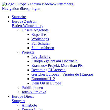
Navigation überspringen
Startseite
Europa Zentrum
Baden-Württemberg
Unsere Angebote
Expertise
Workshops
Für Schulen
Studienfahrten
Projekte
Legislativity
Europa - gelebt am Oberrhein
Erasmus+ Projekt: More than PR
Becoming EU-ropean
Gesicher Europas - Visages de l'Europe
Euronotruf 112
Dein Ort in Europa!
Publikationen
Jobs & Praktika
Europe Direct
Stuttgart
Angebote
Europa-Links