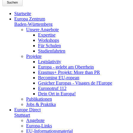
Suchen
Startseite
Europa Zentrum
Baden-Württemberg
Unsere Angebote
Expertise
Workshops
Für Schulen
Studienfahrten
Projekte
Legislativity
Europa - gelebt am Oberrhein
Erasmus+ Projekt: More than PR
Becoming EU-ropean
Gesicher Europas - Visages de l'Europe
Euronotruf 112
Dein Ort in Europa!
Publikationen
Jobs & Praktika
Europe Direct
Stuttgart
Angebote
Europa-Links
EU-Informationsmaterial