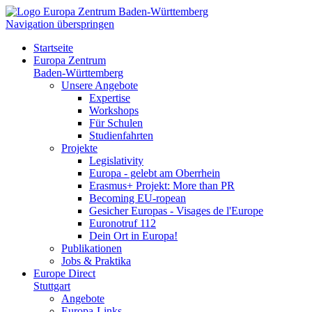
Navigation überspringen
Startseite
Europa Zentrum
Baden-Württemberg
Unsere Angebote
Expertise
Workshops
Für Schulen
Studienfahrten
Projekte
Legislativity
Europa - gelebt am Oberrhein
Erasmus+ Projekt: More than PR
Becoming EU-ropean
Gesicher Europas - Visages de l'Europe
Euronotruf 112
Dein Ort in Europa!
Publikationen
Jobs & Praktika
Europe Direct
Stuttgart
Angebote
Europa-Links