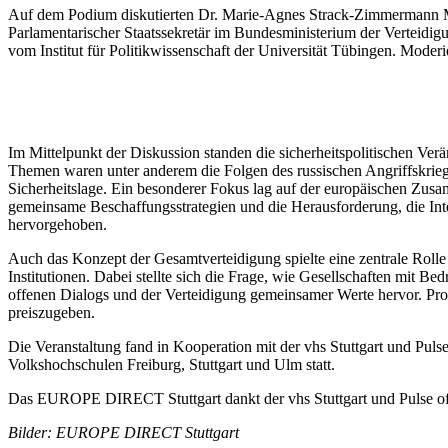
Auf dem Podium diskutierten Dr. Marie-Agnes Strack-Zimmermann MdE
Parlamentarischer Staatssekretär im Bundesministerium der Vertei
vom Institut für Politikwissenschaft der Universität Tübingen. Moder
Im Mittelpunkt der Diskussion standen die sicherheitspolitischen Ve
Themen waren unter anderem die Folgen des russischen Angriffskrieg
Sicherheitslage. Ein besonderer Fokus lag auf der europäischen Zusa
gemeinsame Beschaffungsstrategien und die Herausforderung, die Int
hervorgehoben.
Auch das Konzept der Gesamtverteidigung spielte eine zentrale Rolle
Institutionen. Dabei stellte sich die Frage, wie Gesellschaften mi
offenen Dialogs und der Verteidigung gemeinsamer Werte hervor. Pro
preiszugeben.
Die Veranstaltung fand in Kooperation mit der vhs Stuttgart und Pul
Volkshochschulen Freiburg, Stuttgart und Ulm statt.
Das EUROPE DIRECT Stuttgart dankt der vhs Stuttgart und Pulse of E
Bilder: EUROPE DIRECT Stuttgart