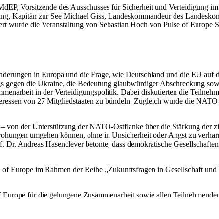
P, Vorsitzende des Ausschusses für Sicherheit und Verteidigung im 
digung, Kapitän zur See Michael Giss, Landeskommandeur des Landesk
iert wurde die Veranstaltung von Sebastian Hoch von Pulse of Europe St
ränderungen in Europa und die Frage, wie Deutschland und die EU auf d
s gegen die Ukraine, die Bedeutung glaubwürdiger Abschreckung sowie
mmenarbeit in der Verteidigungspolitik. Dabei diskutierten die Teiln
eressen von 27 Mitgliedstaaten zu bündeln. Zugleich wurde die NATO 
 – von der Unterstützung der NATO-Ostflanke über die Stärkung der zi
t Bedrohungen umgehen können, ohne in Unsicherheit oder Angst zu ver
f. Dr. Andreas Hasenclever betonte, dass demokratische Gesellschaft
se of Europe im Rahmen der Reihe „Zukunftsfragen in Gesellschaft und 
urope für die gelungene Zusammenarbeit sowie allen Teilnehmenden fü