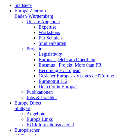
Startseite
Europa Zentrum
Baden-Württemberg
Unsere Angebote
Expertise
Workshops
Für Schulen
Studienfahrten
Projekte
Legislativity
Europa - gelebt am Oberrhein
Erasmus+ Projekt: More than PR
Becoming EU-ropean
Gesicher Europas - Visages de l'Europe
Euronotruf 112
Dein Ort in Europa!
Publikationen
Jobs & Praktika
Europe Direct
Stuttgart
Angebote
Europa-Links
EU-Informationsmaterial
Europäischer