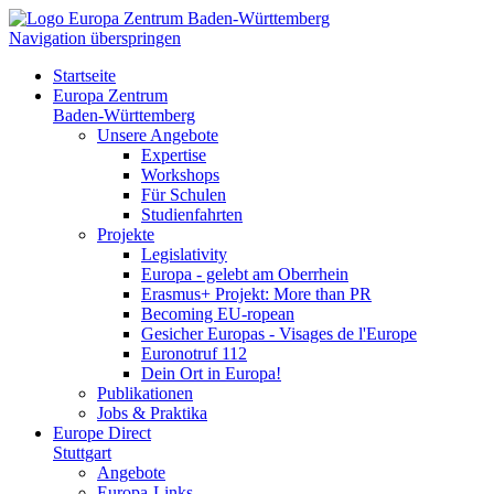
Navigation überspringen
Startseite
Europa Zentrum
Baden-Württemberg
Unsere Angebote
Expertise
Workshops
Für Schulen
Studienfahrten
Projekte
Legislativity
Europa - gelebt am Oberrhein
Erasmus+ Projekt: More than PR
Becoming EU-ropean
Gesicher Europas - Visages de l'Europe
Euronotruf 112
Dein Ort in Europa!
Publikationen
Jobs & Praktika
Europe Direct
Stuttgart
Angebote
Europa-Links