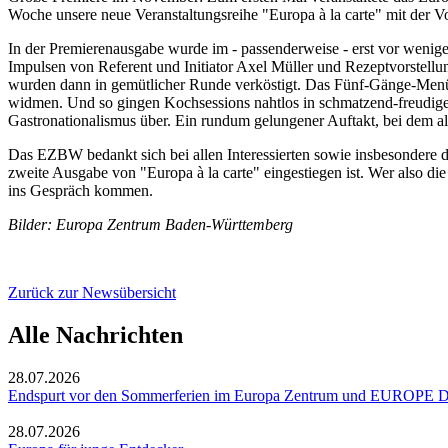
Woche unsere neue Veranstaltungsreihe "Europa à la carte" mit der Vo
In der Premierenausgabe wurde im - passenderweise - erst vor wenig
Impulsen von Referent und Initiator Axel Müller und Rezeptvorstellu
wurden dann in gemütlicher Runde verköstigt. Das Fünf-Gänge-Menü b
widmen. Und so gingen Kochsessions nahtlos in schmatzend-freudige
Gastronationalismus über. Ein rundum gelungener Auftakt, bei dem a
Das EZBW bedankt sich bei allen Interessierten sowie insbesondere der
zweite Ausgabe von "Europa à la carte" eingestiegen ist. Wer also di
ins Gespräch kommen.
Bilder: Europa Zentrum Baden-Württemberg
Zurück zur Newsübersicht
Alle Nachrichten
28.07.2026
Endspurt vor den Sommerferien im Europa Zentrum und EUROPE D
28.07.2026