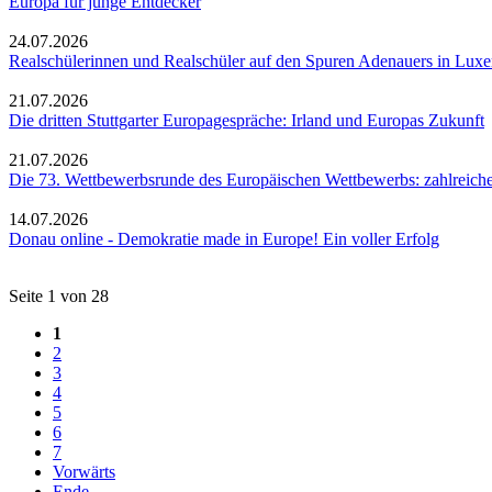
Europa für junge Entdecker
24.07.2026
Realschülerinnen und Realschüler auf den Spuren Adenauers in Lux
21.07.2026
Die dritten Stuttgarter Europagespräche: Irland und Europas Zukunft
21.07.2026
Die 73. Wettbewerbsrunde des Europäischen Wettbewerbs: zahlreich
14.07.2026
Donau online - Demokratie made in Europe! Ein voller Erfolg
Seite 1 von 28
1
2
3
4
5
6
7
Vorwärts
Ende