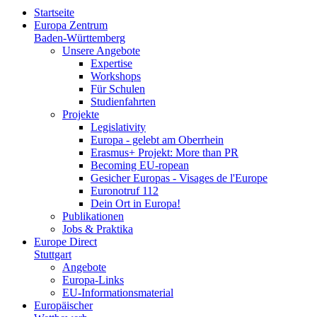
Startseite
Europa Zentrum
Baden-Württemberg
Unsere Angebote
Expertise
Workshops
Für Schulen
Studienfahrten
Projekte
Legislativity
Europa - gelebt am Oberrhein
Erasmus+ Projekt: More than PR
Becoming EU-ropean
Gesicher Europas - Visages de l'Europe
Euronotruf 112
Dein Ort in Europa!
Publikationen
Jobs & Praktika
Europe Direct
Stuttgart
Angebote
Europa-Links
EU-Informationsmaterial
Europäischer