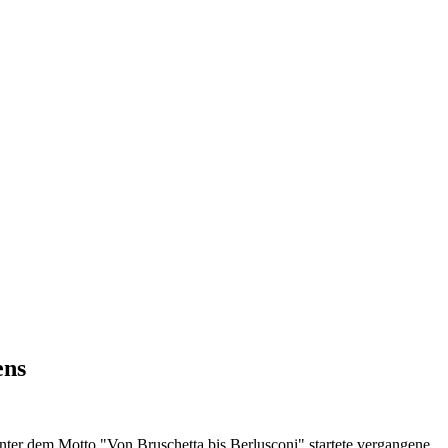
ens
er dem Motto "Von Bruschetta bis Berlusconi" startete vergangene