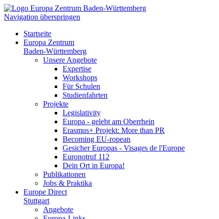
Navigation überspringen
Startseite
Europa Zentrum
Baden-Württemberg
Unsere Angebote
Expertise
Workshops
Für Schulen
Studienfahrten
Projekte
Legislativity
Europa - gelebt am Oberrhein
Erasmus+ Projekt: More than PR
Becoming EU-ropean
Gesicher Europas - Visages de l'Europe
Euronotruf 112
Dein Ort in Europa!
Publikationen
Jobs & Praktika
Europe Direct
Stuttgart
Angebote
Europa-Links