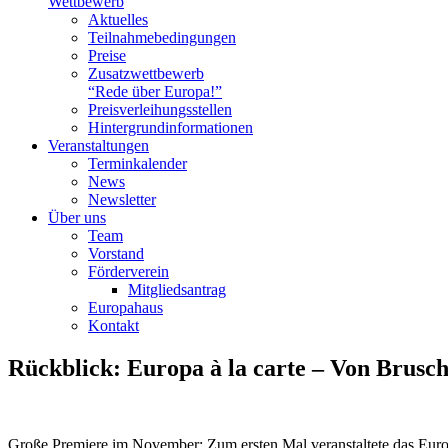
Wettbewerb
Aktuelles
Teilnahme­bedingungen
Preise
Zusatzwettbewerb
“Rede über Europa!”
Preisverleihungsstellen
Hintergrundinformationen
Veranstaltungen
Terminkalender
News
Newsletter
Über uns
Team
Vorstand
Förderverein
Mitgliedsantrag
Europahaus
Kontakt
Rückblick: Europa à la carte – Von Brusche
Große Premiere im November: Zum ersten Mal veranstaltete das Euro