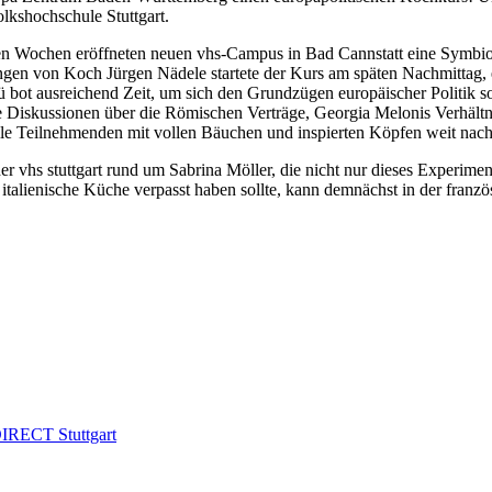
lkshochschule Stuttgart.
en Wochen eröffneten neuen vhs-Campus in Bad Cannstatt eine Symbios
ngen von Koch Jürgen Nädele startete der Kurs am späten Nachmittag, 
ot ausreichend Zeit, um sich den Grundzügen europäischer Politik sow
 Diskussionen über die Römischen Verträge, Georgia Melonis Verhältn
lle Teilnehmenden mit vollen Bäuchen und inspierten Köpfen weit nac
 vhs stuttgart rund um Sabrina Möller, die nicht nur dieses Experiment
e italienische Küche verpasst haben sollte, kann demnächst in der fra
IRECT Stuttgart