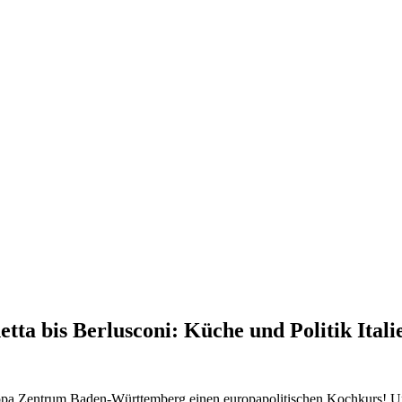
tta bis Berlusconi: Küche und Politik Itali
pa Zentrum Baden-Württemberg einen europapolitischen Kochkurs! Unt