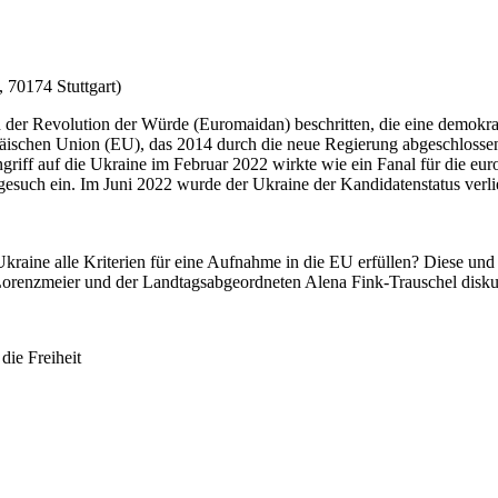
 70174 Stuttgart)
r Revolution der Würde (Euromaidan) beschritten, die eine demokrati
schen Union (EU), das 2014 durch die neue Regierung abgeschlossen we
griff auf die Ukraine im Februar 2022 wirkte wie ein Fanal für die eu
ittsgesuch ein. Im Juni 2022 wurde der Ukraine der Kandidatenstatus v
 Ukraine alle Kriterien für eine Aufnahme in die EU erfüllen? Diese un
 Lorenzmeier und der Landtagsabgeordneten Alena Fink-Trauschel diskut
die Freiheit