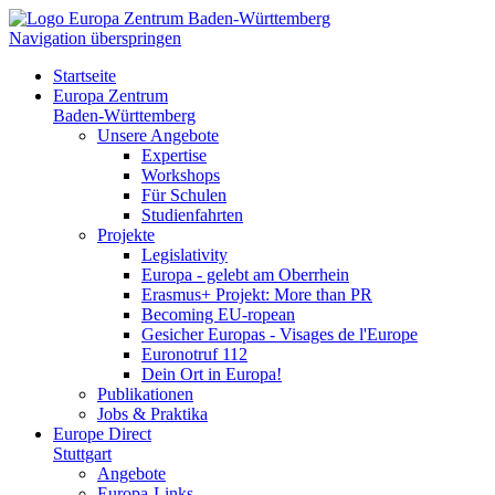
Navigation überspringen
Startseite
Europa Zentrum
Baden-Württemberg
Unsere Angebote
Expertise
Workshops
Für Schulen
Studienfahrten
Projekte
Legislativity
Europa - gelebt am Oberrhein
Erasmus+ Projekt: More than PR
Becoming EU-ropean
Gesicher Europas - Visages de l'Europe
Euronotruf 112
Dein Ort in Europa!
Publikationen
Jobs & Praktika
Europe Direct
Stuttgart
Angebote
Europa-Links