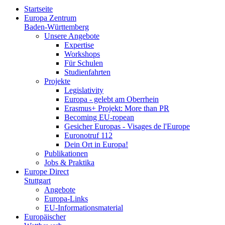
Startseite
Europa Zentrum
Baden-Württemberg
Unsere Angebote
Expertise
Workshops
Für Schulen
Studienfahrten
Projekte
Legislativity
Europa - gelebt am Oberrhein
Erasmus+ Projekt: More than PR
Becoming EU-ropean
Gesicher Europas - Visages de l'Europe
Euronotruf 112
Dein Ort in Europa!
Publikationen
Jobs & Praktika
Europe Direct
Stuttgart
Angebote
Europa-Links
EU-Informationsmaterial
Europäischer