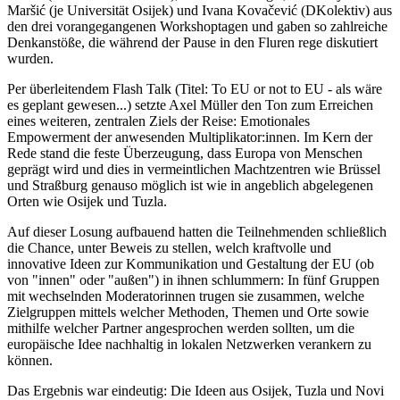
Maršić (je Universität Osijek) und Ivana Kovačević (DKolektiv) aus
den drei vorangegangenen Workshoptagen und gaben so zahlreiche
Denkanstöße, die während der Pause in den Fluren rege diskutiert
wurden.
Per überleitendem Flash Talk (Titel: To EU or not to EU - als wäre
es geplant gewesen...) setzte Axel Müller den Ton zum Erreichen
eines weiteren, zentralen Ziels der Reise: Emotionales
Empowerment der anwesenden Multiplikator:innen. Im Kern der
Rede stand die feste Überzeugung, dass Europa von Menschen
geprägt wird und dies in vermeintlichen Machtzentren wie Brüssel
und Straßburg genauso möglich ist wie in angeblich abgelegenen
Orten wie Osijek und Tuzla.
Auf dieser Losung aufbauend hatten die Teilnehmenden schließlich
die Chance, unter Beweis zu stellen, welch kraftvolle und
innovative Ideen zur Kommunikation und Gestaltung der EU (ob
von "innen" oder "außen") in ihnen schlummern: In fünf Gruppen
mit wechselnden Moderatorinnen trugen sie zusammen, welche
Zielgruppen mittels welcher Methoden, Themen und Orte sowie
mithilfe welcher Partner angesprochen werden sollten, um die
europäische Idee nachhaltig in lokalen Netzwerken verankern zu
können.
Das Ergebnis war eindeutig: Die Ideen aus Osijek, Tuzla und Novi