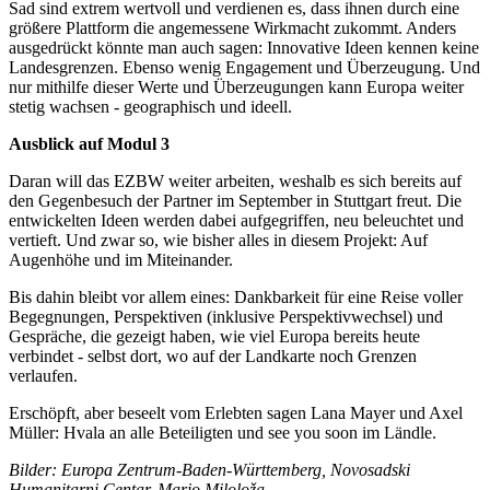
Sad sind extrem wertvoll und verdienen es, dass ihnen durch eine
größere Plattform die angemessene Wirkmacht zukommt. Anders
ausgedrückt könnte man auch sagen: Innovative Ideen kennen keine
Landesgrenzen. Ebenso wenig Engagement und Überzeugung. Und
nur mithilfe dieser Werte und Überzeugungen kann Europa weiter
stetig wachsen - geographisch und ideell.
Ausblick auf Modul 3
Daran will das EZBW weiter arbeiten, weshalb es sich bereits auf
den Gegenbesuch der Partner im September in Stuttgart freut. Die
entwickelten Ideen werden dabei aufgegriffen, neu beleuchtet und
vertieft. Und zwar so, wie bisher alles in diesem Projekt: Auf
Augenhöhe und im Miteinander.
Bis dahin bleibt vor allem eines: Dankbarkeit für eine Reise voller
Begegnungen, Perspektiven (inklusive Perspektivwechsel) und
Gespräche, die gezeigt haben, wie viel Europa bereits heute
verbindet - selbst dort, wo auf der Landkarte noch Grenzen
verlaufen.
Erschöpft, aber beseelt vom Erlebten sagen Lana Mayer und Axel
Müller: Hvala an alle Beteiligten und see you soon im Ländle.
Bilder: Europa Zentrum-Baden-Württemberg, Novosadski
Humanitarni Centar, Mario Miloloža