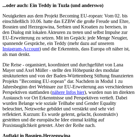
...oder auch: Ein Teddy in Tuzla (und anderswo)
Neuigkeiten aus dem Projekt Becoming EU-ropean: Vom 02. bis
einschließlich 10.06. hatte das EZBW die große Freude und Ehre,
Bosnien und Herzegowina, Serbien und Kroatien zu bereisen, in
den Dialog mit lokalen Akteuren zu treten und selbst Impulse zur
EU-Erweiterung zu setzen. Mit im Gepäck: jede Menge Neugier,
spannende Gespräche, ein Teddy (mehr dazu auf unserem
Instagram-Account
) und die Erkenntnis, dass Europa oft näher ist,
als man denkt.
Die Reise - organisiert, koordiniert und durchgeführt von Lana
Mayer und Axel Müller - stellte den Höhepunkt des modular
strukturierten und von der Baden-Württemberg Stiftung finanzierten
Projekts "Becoming EU-ropean" dar. Nachdem in Modul 1 zu
Jahresbeginn drei Webinare zur EU-Erweiterung aus verschiedenen
Perspektiven stattfanden (
nähere Infos hier
), wurden nun im direkten
Austausch vor Ort Erkenntnisse und Perspektiven vertieft. Dabei
wurden Belange wie soziale Teilhabe und Gender Equality
beleuchtet, Netzwerke gebildet und verstärkt und sehr viel
reflektiert. Kurzum: Es wurde gelernt, gelacht, (konstruktiv)
gestritten und die europäische Idee einmal kräftig auf
Praxistauglichkeit getestet. Aber der Reihe nach.
Auftakt in Bosnien-Herzegowina