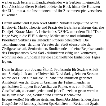
weit er auch bereits in Kandidatenländer wie Serbien hineinreicht.
Den Abschluss dieser Einheit bildete ein Blick hinter die Kulissen
der EU, um u.a. die Institutionen und ihr Zusammenspiel verstehen
zu können.
Darauf aufbauend legten Axel Müller, Nikoleta Poljak und Mirta
Bijuković-Maršić Theorie und Praxis des Beitrittsverfahrens dar, ehe
Danijela Korać-Mandić, Leiterin des NSHC, unter dem Titel "Der
lange Weg in die EU" bisherige Meilensteine und zukünftige
Prioritäten Serbiens im laufenden Prozess beleuchtete. Die
Teilnehmenden - darunter Vertreter der Stadt ebenso wie der
Zivilgesellschaft, Senior:innen, Studierende und eine Repräsentantin
des Europahauses Novi Sad - diskutierten eifrig und kontrovers,
womit sie den Grundstein für die abschließende Einheit des Tages
legten.
Denn in dieser von Jovana Škorić, Professorin für Soziale Arbeit
und Sozialpolitik an der Universität Novi Sad, geleiteten Session
wurde der Blick auf soziale Teilhabe und Inklusion gerichtet.
Angeleitet von der Expertin brachten die Teilnehmenden in
gemischten Gruppen ihre Ansätze zu Papier, was von Politik,
Gesellschaft, aber auch jedem und jeder Einzelnen getan werden
muss, um Novi Sad, Serbien und Europa lebens- und
liebenswert(er) für alle zu gestalten. Ihren Abschluss fanden diese
Gespräche bei landestypischen Spezialitäten im Restaurant Špajz.