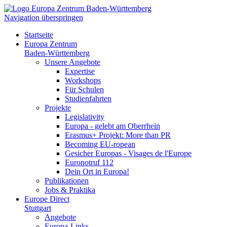
Navigation überspringen
Startseite
Europa Zentrum
Baden-Württemberg
Unsere Angebote
Expertise
Workshops
Für Schulen
Studienfahrten
Projekte
Legislativity
Europa - gelebt am Oberrhein
Erasmus+ Projekt: More than PR
Becoming EU-ropean
Gesicher Europas - Visages de l'Europe
Euronotruf 112
Dein Ort in Europa!
Publikationen
Jobs & Praktika
Europe Direct
Stuttgart
Angebote
Europa-Links