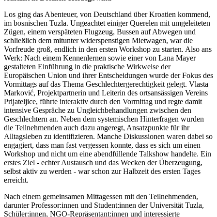
Los ging das Abenteuer, von Deutschland über Kroatien kommend,
im bosnischen Tuzla. Ungeachtet einiger Querelen mit umgeleiteten
Zügen, einem verspäteten Flugzeug, Bussen auf Abwegen und
schließlich dem mitunter widerspenstigen Mietwagen, war die
Vorfreude groß, endlich in den ersten Workshop zu starten. Also ans
Werk: Nach einem Kennenlernen sowie einer von Lana Mayer
gestalteten Einführung in die praktische Wirkweise der
Europäischen Union und ihrer Entscheidungen wurde der Fokus des
Vormittags auf das Thema Geschlechtergerechtigkeit gelegt. Vlasta
Marković, Projektpartnerin und Leiterin des ortsansässigen Vereins
Prijateljice, führte interaktiv durch den Vormittag und regte damit
intensive Gespräche zu Ungleichbehandlungen zwischen den
Geschlechtern an. Neben dem systemischen Hinterfragen wurden
die Teilnehmenden auch dazu angeregt, Ansatzpunkte für ihr
Alltagsleben zu identifizieren. Manche Diskussionen waren dabei so
engagiert, dass man fast vergessen konnte, dass es sich um einen
Workshop und nicht um eine abendfüllende Talkshow handelte. Ein
erstes Ziel - echter Austausch und das Wecken der Überzeugung,
selbst aktiv zu werden - war schon zur Halbzeit des ersten Tages
erreicht.
Nach einem gemeinsamen Mittagessen mit den Teilnehmenden,
darunter Professor:innen und Student:innen der Universität Tuzla,
Schüler:innen, NGO-Repräsentant:innen und interessierte