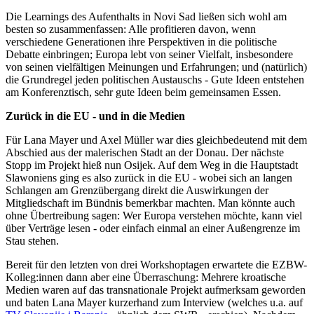
Die Learnings des Aufenthalts in Novi Sad ließen sich wohl am
besten so zusammenfassen: Alle profitieren davon, wenn
verschiedene Generationen ihre Perspektiven in die politische
Debatte einbringen; Europa lebt von seiner Vielfalt, insbesondere
von seinen vielfältigen Meinungen und Erfahrungen; und (natürlich)
die Grundregel jeden politischen Austauschs - Gute Ideen entstehen
am Konferenztisch, sehr gute Ideen beim gemeinsamen Essen.
Zurück in die EU - und in die Medien
Für Lana Mayer und Axel Müller war dies gleichbedeutend mit dem
Abschied aus der malerischen Stadt an der Donau. Der nächste
Stopp im Projekt hieß nun Osijek. Auf dem Weg in die Hauptstadt
Slawoniens ging es also zurück in die EU - wobei sich an langen
Schlangen am Grenzübergang direkt die Auswirkungen der
Mitgliedschaft im Bündnis bemerkbar machten. Man könnte auch
ohne Übertreibung sagen: Wer Europa verstehen möchte, kann viel
über Verträge lesen - oder einfach einmal an einer Außengrenze im
Stau stehen.
Bereit für den letzten von drei Workshoptagen erwartete die EZBW-
Kolleg:innen dann aber eine Überraschung: Mehrere kroatische
Medien waren auf das transnationale Projekt aufmerksam geworden
und baten Lana Mayer kurzerhand zum Interview (welches u.a. auf