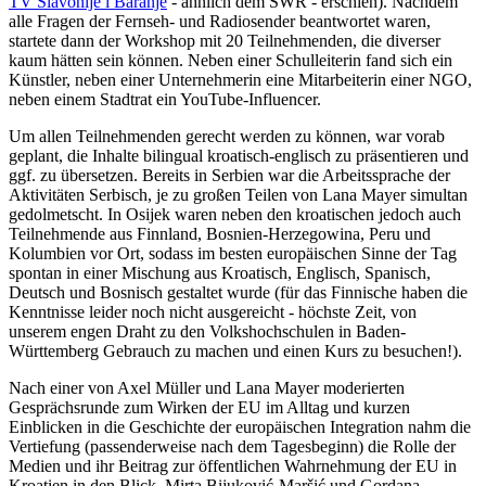
TV Slavonije i Baranje
- ähnlich dem SWR - erschien). Nachdem
alle Fragen der Fernseh- und Radiosender beantwortet waren,
startete dann der Workshop mit 20 Teilnehmenden, die diverser
kaum hätten sein können. Neben einer Schulleiterin fand sich ein
Künstler, neben einer Unternehmerin eine Mitarbeiterin einer NGO,
neben einem Stadtrat ein YouTube-Influencer.
Um allen Teilnehmenden gerecht werden zu können, war vorab
geplant, die Inhalte bilingual kroatisch-englisch zu präsentieren und
ggf. zu übersetzen. Bereits in Serbien war die Arbeitssprache der
Aktivitäten Serbisch, je zu großen Teilen von Lana Mayer simultan
gedolmetscht. In Osijek waren neben den kroatischen jedoch auch
Teilnehmende aus Finnland, Bosnien-Herzegowina, Peru und
Kolumbien vor Ort, sodass im besten europäischen Sinne der Tag
spontan in einer Mischung aus Kroatisch, Englisch, Spanisch,
Deutsch und Bosnisch gestaltet wurde (für das Finnische haben die
Kenntnisse leider noch nicht ausgereicht - höchste Zeit, von
unserem engen Draht zu den Volkshochschulen in Baden-
Württemberg Gebrauch zu machen und einen Kurs zu besuchen!).
Nach einer von Axel Müller und Lana Mayer moderierten
Gesprächsrunde zum Wirken der EU im Alltag und kurzen
Einblicken in die Geschichte der europäischen Integration nahm die
Vertiefung (passenderweise nach dem Tagesbeginn) die Rolle der
Medien und ihr Beitrag zur öffentlichen Wahrnehmung der EU in
Kroatien in den Blick. Mirta Bijuković-Maršić und Gordana