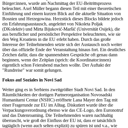
Bürger:innen, wurde am Nachmittag der EU-Beitrittsprozess
beleuchtet. Axel Müller begann diesen Teil mit einer theoretischen
Einführung und einem kurzen Blick auf die aktuelle Situation von
Bosnien und Herzegowina. Herzstück dieses Blocks bildete jedoch
ein Erfahrungsaustausch, angeleitet von Nikoleta Poljak
(DKolektiv) und Mirta Bijuković-Maršić (Universität Osijek), die
aus beruflicher und persönlicher Perspektive beleuchteten, wie sie
den Weg Kroatiens in die EU erlebt haben. Durch das große
Interesse der Teilnehmenden setzte sich der Austausch noch weiter
über das offizielle Ende der Veranstaltung hinaus fort. Ein deutliches
Zeichen dafür, dass die spannendsten Gespräche oft genau dann
beginnen, wenn der Zeitplan (sprich: die Koordinator:innen)
eigentlich schon Feierabend machen wollte. Der Auftakt der
"Rundreise" war somit gelungen.
Fokus auf Soziales in Novi Sad
Weiter ging es in Serbiens zweitgrößter Stadt Novi Sad. In den
Räumlichkeiten der dortigen Partnerorganisation Novosadski
Humanitarni Centar (NSHC) eröffnete Lana Mayer den Tag mit
einer Fragerunde zur EU im Alltag. Diskutiert wurde über die
Verpackungsverordnung ebenso wie das CE-Logo, den Euronotruf
und das Datenroaming. Die Teilnehmenden waren nachhaltig
überrascht, wie groß der Einfluss der EU ist, dass er tatsächlich
tagtäglich (wenn auch selten explizit) zu spüren ist und v.a., wie