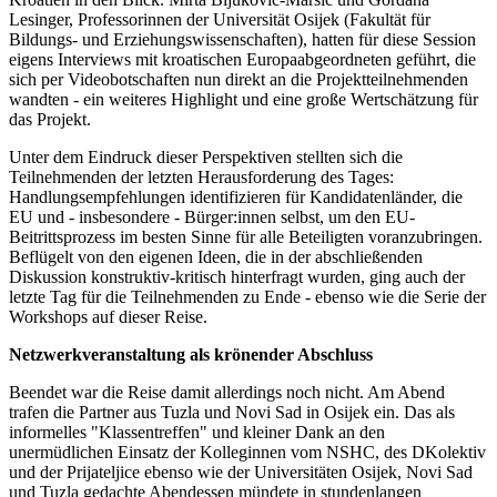
Lesinger, Professorinnen der Universität Osijek (Fakultät für
Bildungs- und Erziehungswissenschaften), hatten für diese Session
eigens Interviews mit kroatischen Europaabgeordneten geführt, die
sich per Videobotschaften nun direkt an die Projektteilnehmenden
wandten - ein weiteres Highlight und eine große Wertschätzung für
das Projekt.
Unter dem Eindruck dieser Perspektiven stellten sich die
Teilnehmenden der letzten Herausforderung des Tages:
Handlungsempfehlungen identifizieren für Kandidatenländer, die
EU und - insbesondere - Bürger:innen selbst, um den EU-
Beitrittsprozess im besten Sinne für alle Beteiligten voranzubringen.
Beflügelt von den eigenen Ideen, die in der abschließenden
Diskussion konstruktiv-kritisch hinterfragt wurden, ging auch der
letzte Tag für die Teilnehmenden zu Ende - ebenso wie die Serie der
Workshops auf dieser Reise.
Netzwerkveranstaltung als krönender Abschluss
Beendet war die Reise damit allerdings noch nicht. Am Abend
trafen die Partner aus Tuzla und Novi Sad in Osijek ein. Das als
informelles "Klassentreffen" und kleiner Dank an den
unermüdlichen Einsatz der Kolleginnen vom NSHC, des DKolektiv
und der Prijateljice ebenso wie der Universitäten Osijek, Novi Sad
und Tuzla gedachte Abendessen mündete in stundenlangen