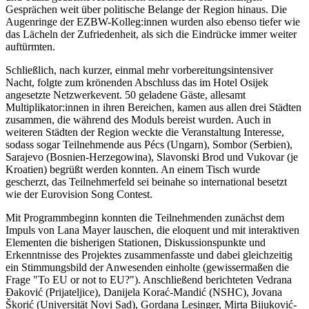
Gesprächen weit über politische Belange der Region hinaus. Die
Augenringe der EZBW-Kolleg:innen wurden also ebenso tiefer wie
das Lächeln der Zufriedenheit, als sich die Eindrücke immer weiter
auftürmten.
Schließlich, nach kurzer, einmal mehr vorbereitungsintensiver
Nacht, folgte zum krönenden Abschluss das im Hotel Osijek
angesetzte Netzwerkevent. 50 geladene Gäste, allesamt
Multiplikator:innen in ihren Bereichen, kamen aus allen drei Städten
zusammen, die während des Moduls bereist wurden. Auch in
weiteren Städten der Region weckte die Veranstaltung Interesse,
sodass sogar Teilnehmende aus Pécs (Ungarn), Sombor (Serbien),
Sarajevo (Bosnien-Herzegowina), Slavonski Brod und Vukovar (je
Kroatien) begrüßt werden konnten. An einem Tisch wurde
gescherzt, das Teilnehmerfeld sei beinahe so international besetzt
wie der Eurovision Song Contest.
Mit Programmbeginn konnten die Teilnehmenden zunächst dem
Impuls von Lana Mayer lauschen, die eloquent und mit interaktiven
Elementen die bisherigen Stationen, Diskussionspunkte und
Erkenntnisse des Projektes zusammenfasste und dabei gleichzeitig
ein Stimmungsbild der Anwesenden einholte (gewissermaßen die
Frage "To EU or not to EU?"). Anschließend berichteten Vedrana
Đaković (Prijateljice), Danijela Korać-Mandić (NSHC), Jovana
Škorić (Universität Novi Sad), Gordana Lesinger, Mirta Bijuković-