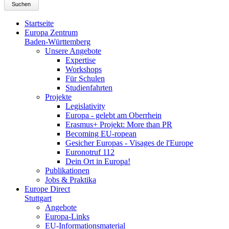
Suchen
Startseite
Europa Zentrum
Baden-Württemberg
Unsere Angebote
Expertise
Workshops
Für Schulen
Studienfahrten
Projekte
Legislativity
Europa - gelebt am Oberrhein
Erasmus+ Projekt: More than PR
Becoming EU-ropean
Gesicher Europas - Visages de l'Europe
Euronotruf 112
Dein Ort in Europa!
Publikationen
Jobs & Praktika
Europe Direct
Stuttgart
Angebote
Europa-Links
EU-Informationsmaterial