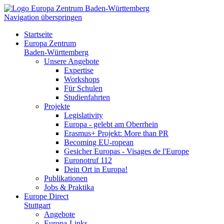
Navigation überspringen
Startseite
Europa Zentrum
Baden-Württemberg
Unsere Angebote
Expertise
Workshops
Für Schulen
Studienfahrten
Projekte
Legislativity
Europa - gelebt am Oberrhein
Erasmus+ Projekt: More than PR
Becoming EU-ropean
Gesicher Europas - Visages de l'Europe
Euronotruf 112
Dein Ort in Europa!
Publikationen
Jobs & Praktika
Europe Direct
Stuttgart
Angebote
Europa-Links