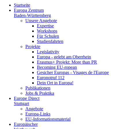
Startseite
Europa Zentrum
Baden-Württemberg
Unsere Angebote
Expertise
Workshops
Für Schulen
Studienfahrten
Projekte
Legislativity
Europa - gelebt am Oberrhein
Erasmus+ Projekt: More than PR
Becoming EU-ropean
Gesicher Europas - Visages de l'Europe
Euronotruf 112
Dein Ort in Europa!
Publikationen
Jobs & Praktika
Europe Direct
Stuttgart
Angebote
Europa-Links
EU-Informationsmaterial
Europäischer