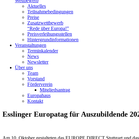
Wettbewerb
Aktuelles
Teilnahme­bedingungen
Preise
Zusatzwettbewerb
“Rede über Europa!”
Preisverleihungsstellen
Hintergrundinformationen
Veranstaltungen
Terminkalender
News
Newsletter
Über uns
Team
Vorstand
Förderverein
Mitgliedsantrag
Europahaus
Kontakt
Esslinger Europatag für Auszubildende 20
Am 10. Oktober gestalteten das EUROPE DIRECT Stuttgart und das E