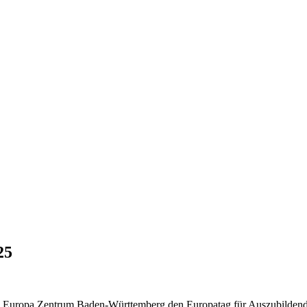
25
uropa Zentrum Baden-Württemberg den Europatag für Auszubildende 20