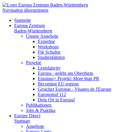
Navigation überspringen
Startseite
Europa Zentrum
Baden-Württemberg
Unsere Angebote
Expertise
Workshops
Für Schulen
Studienfahrten
Projekte
Legislativity
Europa - gelebt am Oberrhein
Erasmus+ Projekt: More than PR
Becoming EU-ropean
Gesicher Europas - Visages de l'Europe
Euronotruf 112
Dein Ort in Europa!
Publikationen
Jobs & Praktika
Europe Direct
Stuttgart
Angebote
Europa-Links