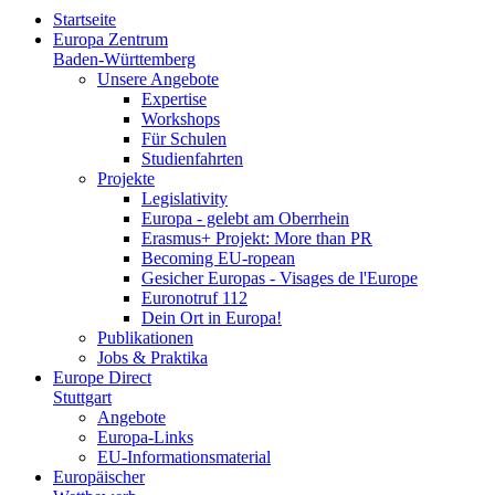
Startseite
Europa Zentrum
Baden-Württemberg
Unsere Angebote
Expertise
Workshops
Für Schulen
Studienfahrten
Projekte
Legislativity
Europa - gelebt am Oberrhein
Erasmus+ Projekt: More than PR
Becoming EU-ropean
Gesicher Europas - Visages de l'Europe
Euronotruf 112
Dein Ort in Europa!
Publikationen
Jobs & Praktika
Europe Direct
Stuttgart
Angebote
Europa-Links
EU-Informationsmaterial
Europäischer