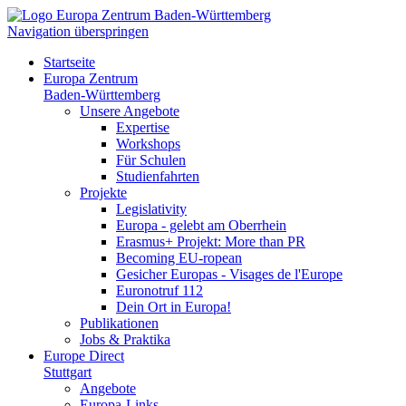
Navigation überspringen
Startseite
Europa Zentrum
Baden-Württemberg
Unsere Angebote
Expertise
Workshops
Für Schulen
Studienfahrten
Projekte
Legislativity
Europa - gelebt am Oberrhein
Erasmus+ Projekt: More than PR
Becoming EU-ropean
Gesicher Europas - Visages de l'Europe
Euronotruf 112
Dein Ort in Europa!
Publikationen
Jobs & Praktika
Europe Direct
Stuttgart
Angebote
Europa-Links