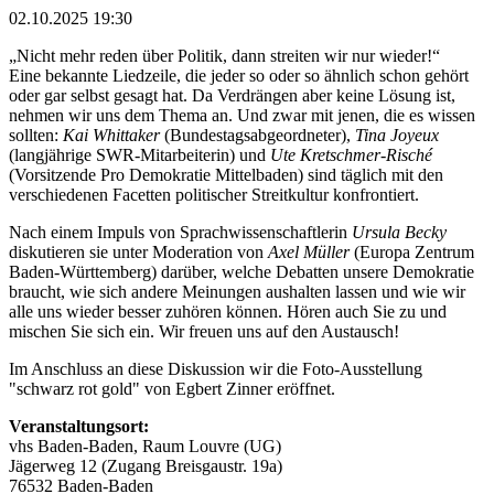
02.10.2025 19:30
„Nicht mehr reden über Politik, dann streiten wir nur wieder!“
Eine bekannte Liedzeile, die jeder so oder so ähnlich schon gehört
oder gar selbst gesagt hat. Da Verdrängen aber keine Lösung ist,
nehmen wir uns dem Thema an. Und zwar mit jenen, die es wissen
sollten:
Kai Whittaker
(Bundestagsabgeordneter),
Tina Joyeux
(langjährige SWR-Mitarbeiterin) und
Ute Kretschmer-Risché
(Vorsitzende Pro Demokratie Mittelbaden) sind täglich mit den
verschiedenen Facetten politischer Streitkultur konfrontiert.
Nach einem Impuls von Sprachwissenschaftlerin
Ursula Becky
diskutieren sie unter Moderation von
Axel Müller
(Europa Zentrum
Baden-Württemberg) darüber, welche Debatten unsere Demokratie
braucht, wie sich andere Meinungen aushalten lassen und wie wir
alle uns wieder besser zuhören können. Hören auch Sie zu und
mischen Sie sich ein. Wir freuen uns auf den Austausch!
Im Anschluss an diese Diskussion wir die Foto-Ausstellung
"schwarz rot gold" von Egbert Zinner eröffnet.
Veranstaltungsort:
vhs Baden-Baden, Raum Louvre (UG)
Jägerweg 12 (Zugang Breisgaustr. 19a)
76532 Baden-Baden