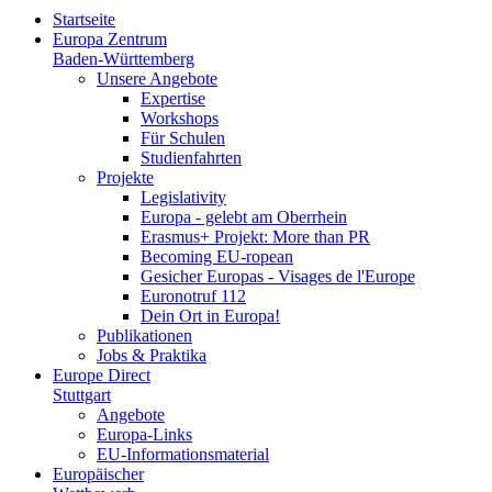
Startseite
Europa Zentrum
Baden-Württemberg
Unsere Angebote
Expertise
Workshops
Für Schulen
Studienfahrten
Projekte
Legislativity
Europa - gelebt am Oberrhein
Erasmus+ Projekt: More than PR
Becoming EU-ropean
Gesicher Europas - Visages de l'Europe
Euronotruf 112
Dein Ort in Europa!
Publikationen
Jobs & Praktika
Europe Direct
Stuttgart
Angebote
Europa-Links
EU-Informationsmaterial
Europäischer