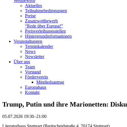
Wettbewerb
Aktuelles
Teilnahme­bedingungen
Preise
Zusatzwettbewerb
“Rede über Europa!”
Preisverleihungsstellen
Hintergrundinformationen
Veranstaltungen
Terminkalender
News
Newsletter
Über uns
Team
Vorstand
Förderverein
Mitgliedsantrag
Europahaus
Kontakt
Trump, Putin und ihre Marionetten: Disk
05.07.2026 19:30–21:00
Literaturhaus Stuttgart (Breitscheidstraße 4, 70174 Stuttgart)