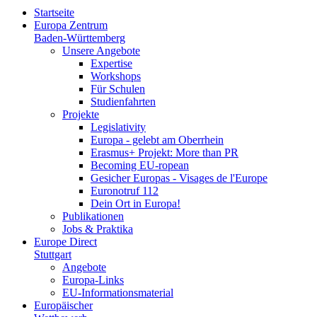
Startseite
Europa Zentrum
Baden-Württemberg
Unsere Angebote
Expertise
Workshops
Für Schulen
Studienfahrten
Projekte
Legislativity
Europa - gelebt am Oberrhein
Erasmus+ Projekt: More than PR
Becoming EU-ropean
Gesicher Europas - Visages de l'Europe
Euronotruf 112
Dein Ort in Europa!
Publikationen
Jobs & Praktika
Europe Direct
Stuttgart
Angebote
Europa-Links
EU-Informationsmaterial
Europäischer