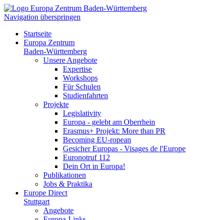
Navigation überspringen
Startseite
Europa Zentrum
Baden-Württemberg
Unsere Angebote
Expertise
Workshops
Für Schulen
Studienfahrten
Projekte
Legislativity
Europa - gelebt am Oberrhein
Erasmus+ Projekt: More than PR
Becoming EU-ropean
Gesicher Europas - Visages de l'Europe
Euronotruf 112
Dein Ort in Europa!
Publikationen
Jobs & Praktika
Europe Direct
Stuttgart
Angebote
Europa-Links