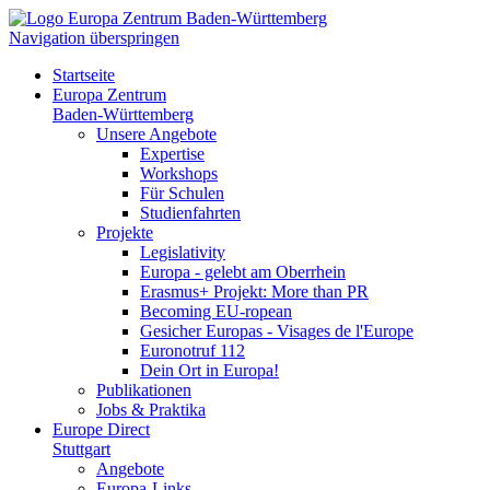
Navigation überspringen
Startseite
Europa Zentrum
Baden-Württemberg
Unsere Angebote
Expertise
Workshops
Für Schulen
Studienfahrten
Projekte
Legislativity
Europa - gelebt am Oberrhein
Erasmus+ Projekt: More than PR
Becoming EU-ropean
Gesicher Europas - Visages de l'Europe
Euronotruf 112
Dein Ort in Europa!
Publikationen
Jobs & Praktika
Europe Direct
Stuttgart
Angebote
Europa-Links