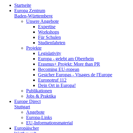
Startseite
Europa Zentrum
Baden-Württemberg
Unsere Angebote
Expertise
Workshops
Für Schulen
Studienfahrten
Projekte
Legislativity
Europa - gelebt am Oberrhein
Erasmus+ Projekt: More than PR
Becoming EU-ropean
Gesicher Europas - Visages de l'Europe
Euronotruf 112
Dein Ort in Europa!
Publikationen
Jobs & Praktika
Europe Direct
Stuttgart
Angebote
Europa-Links
EU-Informationsmaterial
Europäischer