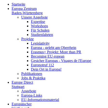
Startseite
Europa Zentrum
Baden-Württemberg
Unsere Angebote
Expertise
Workshops
Für Schulen
Studienfahrten
Projekte
Legislativity
Europa - gelebt am Oberrhein
Erasmus+ Projekt: More than PR
Becoming EU-ropean
Gesicher Europas - Visages de l'Europe
Euronotruf 112
Dein Ort in Europa!
Publikationen
Jobs & Praktika
Europe Direct
Stuttgart
Angebote
Europa-Links
EU-Informationsmaterial
Europäischer