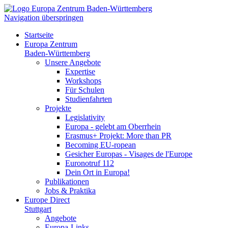
Navigation überspringen
Startseite
Europa Zentrum
Baden-Württemberg
Unsere Angebote
Expertise
Workshops
Für Schulen
Studienfahrten
Projekte
Legislativity
Europa - gelebt am Oberrhein
Erasmus+ Projekt: More than PR
Becoming EU-ropean
Gesicher Europas - Visages de l'Europe
Euronotruf 112
Dein Ort in Europa!
Publikationen
Jobs & Praktika
Europe Direct
Stuttgart
Angebote
Europa-Links