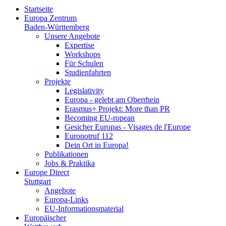
Startseite
Europa Zentrum
Baden-Württemberg
Unsere Angebote
Expertise
Workshops
Für Schulen
Studienfahrten
Projekte
Legislativity
Europa - gelebt am Oberrhein
Erasmus+ Projekt: More than PR
Becoming EU-ropean
Gesicher Europas - Visages de l'Europe
Euronotruf 112
Dein Ort in Europa!
Publikationen
Jobs & Praktika
Europe Direct
Stuttgart
Angebote
Europa-Links
EU-Informationsmaterial
Europäischer