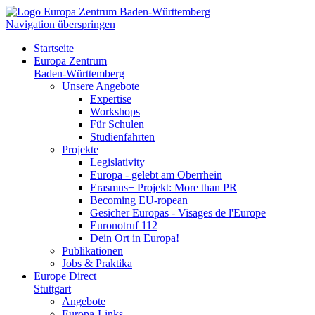
Navigation überspringen
Startseite
Europa Zentrum
Baden-Württemberg
Unsere Angebote
Expertise
Workshops
Für Schulen
Studienfahrten
Projekte
Legislativity
Europa - gelebt am Oberrhein
Erasmus+ Projekt: More than PR
Becoming EU-ropean
Gesicher Europas - Visages de l'Europe
Euronotruf 112
Dein Ort in Europa!
Publikationen
Jobs & Praktika
Europe Direct
Stuttgart
Angebote
Europa-Links