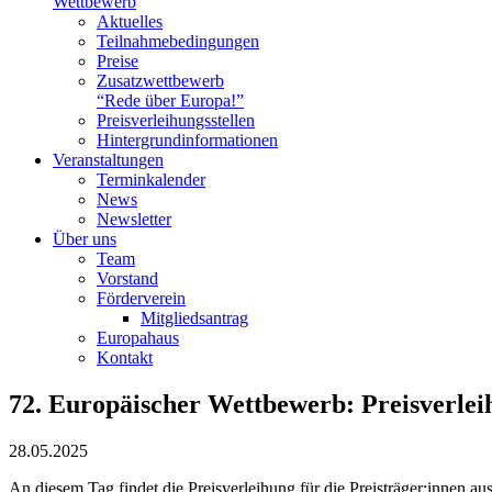
Wettbewerb
Aktuelles
Teilnahme­bedingungen
Preise
Zusatzwettbewerb
“Rede über Europa!”
Preisverleihungsstellen
Hintergrundinformationen
Veranstaltungen
Terminkalender
News
Newsletter
Über uns
Team
Vorstand
Förderverein
Mitgliedsantrag
Europahaus
Kontakt
72. Europäischer Wettbewerb: Preisverle
28.05.2025
An diesem Tag findet die Preisverleihung für die Preisträger:innen au