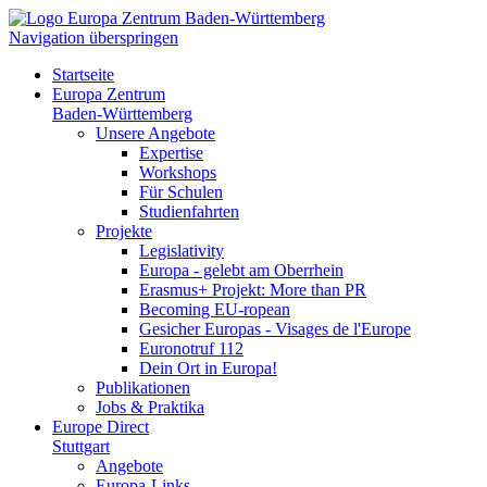
Navigation überspringen
Startseite
Europa Zentrum
Baden-Württemberg
Unsere Angebote
Expertise
Workshops
Für Schulen
Studienfahrten
Projekte
Legislativity
Europa - gelebt am Oberrhein
Erasmus+ Projekt: More than PR
Becoming EU-ropean
Gesicher Europas - Visages de l'Europe
Euronotruf 112
Dein Ort in Europa!
Publikationen
Jobs & Praktika
Europe Direct
Stuttgart
Angebote
Europa-Links