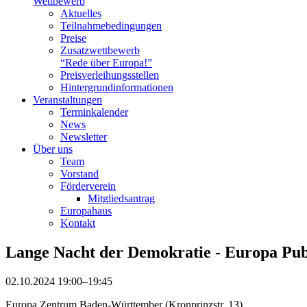
Wettbewerb
Aktuelles
Teilnahme­bedingungen
Preise
Zusatzwettbewerb
“Rede über Europa!”
Preisverleihungsstellen
Hintergrundinformationen
Veranstaltungen
Terminkalender
News
Newsletter
Über uns
Team
Vorstand
Förderverein
Mitgliedsantrag
Europahaus
Kontakt
Lange Nacht der Demokratie - Europa Pu
02.10.2024 19:00–19:45
Europa Zentrum Baden-Württember (Kronprinzstr. 13)