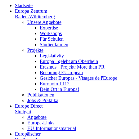
Startseite
Europa Zentrum
Baden-Württemberg
Unsere Angebote
Expertise
Workshops
Für Schulen
Studienfahrten
Projekte
Legislativity
Europa - gelebt am Oberrhein
Erasmus+ Projekt: More than PR
Becoming EU-ropean
Gesicher Europas - Visages de l'Europe
Euronotruf 112
Dein Ort in Europa!
Publikationen
Jobs & Praktika
Europe Direct
Stuttgart
Angebote
Europa-Links
EU-Informationsmaterial
Europäischer