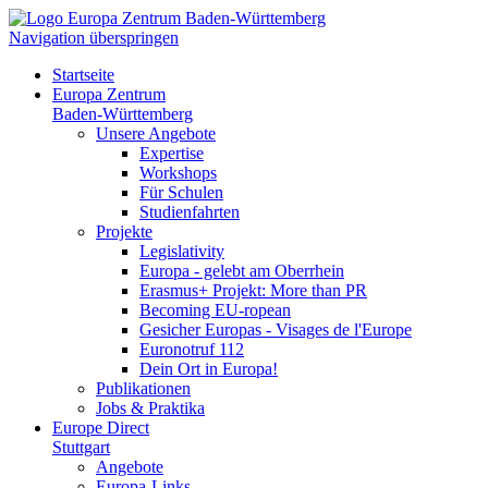
Navigation überspringen
Startseite
Europa Zentrum
Baden-Württemberg
Unsere Angebote
Expertise
Workshops
Für Schulen
Studienfahrten
Projekte
Legislativity
Europa - gelebt am Oberrhein
Erasmus+ Projekt: More than PR
Becoming EU-ropean
Gesicher Europas - Visages de l'Europe
Euronotruf 112
Dein Ort in Europa!
Publikationen
Jobs & Praktika
Europe Direct
Stuttgart
Angebote
Europa-Links