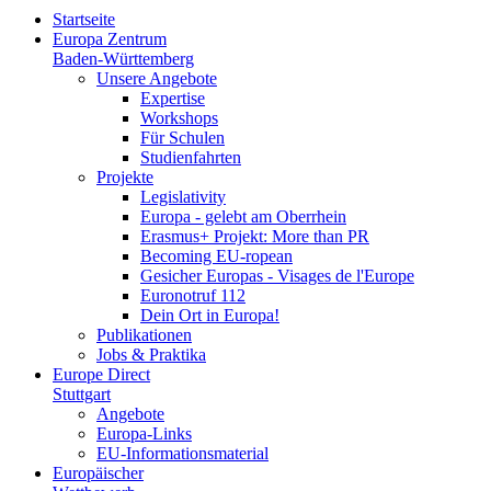
Startseite
Europa Zentrum
Baden-Württemberg
Unsere Angebote
Expertise
Workshops
Für Schulen
Studienfahrten
Projekte
Legislativity
Europa - gelebt am Oberrhein
Erasmus+ Projekt: More than PR
Becoming EU-ropean
Gesicher Europas - Visages de l'Europe
Euronotruf 112
Dein Ort in Europa!
Publikationen
Jobs & Praktika
Europe Direct
Stuttgart
Angebote
Europa-Links
EU-Informationsmaterial
Europäischer