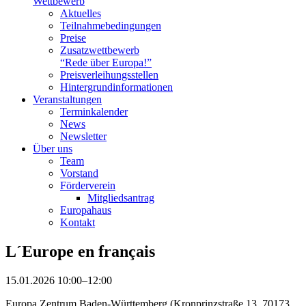
Wettbewerb
Aktuelles
Teilnahme­bedingungen
Preise
Zusatzwettbewerb
“Rede über Europa!”
Preisverleihungsstellen
Hintergrundinformationen
Veranstaltungen
Terminkalender
News
Newsletter
Über uns
Team
Vorstand
Förderverein
Mitgliedsantrag
Europahaus
Kontakt
L´Europe en français
15.01.2026 10:00–12:00
Europa Zentrum Baden-Württemberg (Kronprinzstraße 13, 70173