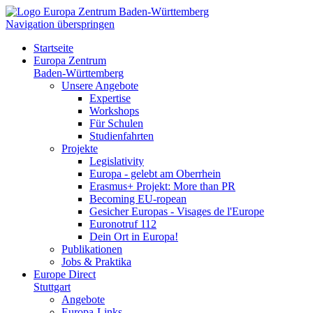
Navigation überspringen
Startseite
Europa Zentrum
Baden-Württemberg
Unsere Angebote
Expertise
Workshops
Für Schulen
Studienfahrten
Projekte
Legislativity
Europa - gelebt am Oberrhein
Erasmus+ Projekt: More than PR
Becoming EU-ropean
Gesicher Europas - Visages de l'Europe
Euronotruf 112
Dein Ort in Europa!
Publikationen
Jobs & Praktika
Europe Direct
Stuttgart
Angebote
Europa-Links