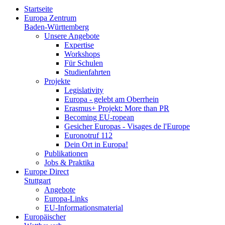
Startseite
Europa Zentrum
Baden-Württemberg
Unsere Angebote
Expertise
Workshops
Für Schulen
Studienfahrten
Projekte
Legislativity
Europa - gelebt am Oberrhein
Erasmus+ Projekt: More than PR
Becoming EU-ropean
Gesicher Europas - Visages de l'Europe
Euronotruf 112
Dein Ort in Europa!
Publikationen
Jobs & Praktika
Europe Direct
Stuttgart
Angebote
Europa-Links
EU-Informationsmaterial
Europäischer