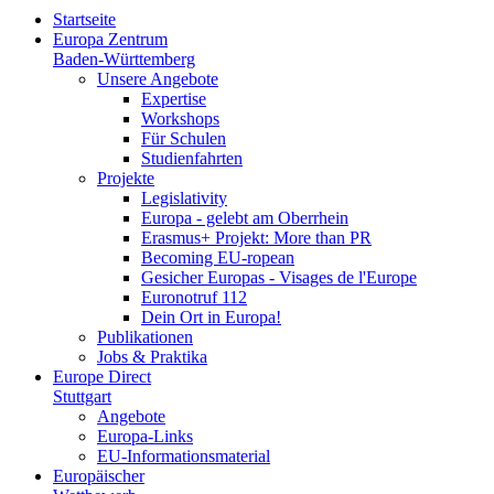
Startseite
Europa Zentrum
Baden-Württemberg
Unsere Angebote
Expertise
Workshops
Für Schulen
Studienfahrten
Projekte
Legislativity
Europa - gelebt am Oberrhein
Erasmus+ Projekt: More than PR
Becoming EU-ropean
Gesicher Europas - Visages de l'Europe
Euronotruf 112
Dein Ort in Europa!
Publikationen
Jobs & Praktika
Europe Direct
Stuttgart
Angebote
Europa-Links
EU-Informationsmaterial
Europäischer