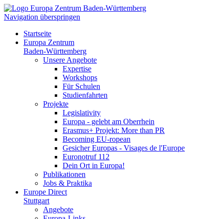
Navigation überspringen
Startseite
Europa Zentrum
Baden-Württemberg
Unsere Angebote
Expertise
Workshops
Für Schulen
Studienfahrten
Projekte
Legislativity
Europa - gelebt am Oberrhein
Erasmus+ Projekt: More than PR
Becoming EU-ropean
Gesicher Europas - Visages de l'Europe
Euronotruf 112
Dein Ort in Europa!
Publikationen
Jobs & Praktika
Europe Direct
Stuttgart
Angebote
Europa-Links