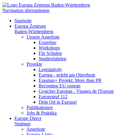
Navigation überspringen
Startseite
Europa Zentrum
Baden-Württemberg
Unsere Angebote
Expertise
Workshops
Für Schulen
Studienfahrten
Projekte
Legislativity
Europa - gelebt am Oberrhein
Erasmus+ Projekt: More than PR
Becoming EU-ropean
Gesicher Europas - Visages de l'Europe
Euronotruf 112
Dein Ort in Europa!
Publikationen
Jobs & Praktika
Europe Direct
Stuttgart
Angebote
Europa-Links