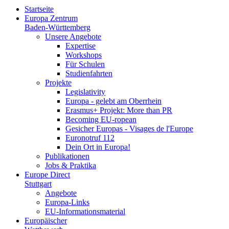
Startseite
Europa Zentrum
Baden-Württemberg
Unsere Angebote
Expertise
Workshops
Für Schulen
Studienfahrten
Projekte
Legislativity
Europa - gelebt am Oberrhein
Erasmus+ Projekt: More than PR
Becoming EU-ropean
Gesicher Europas - Visages de l'Europe
Euronotruf 112
Dein Ort in Europa!
Publikationen
Jobs & Praktika
Europe Direct
Stuttgart
Angebote
Europa-Links
EU-Informationsmaterial
Europäischer