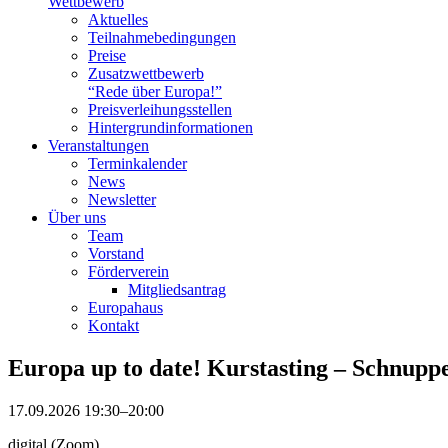
Wettbewerb
Aktuelles
Teilnahme­bedingungen
Preise
Zusatzwettbewerb
“Rede über Europa!”
Preisverleihungsstellen
Hintergrundinformationen
Veranstaltungen
Terminkalender
News
Newsletter
Über uns
Team
Vorstand
Förderverein
Mitgliedsantrag
Europahaus
Kontakt
Europa up to date! Kurstasting – Schnupp
17.09.2026 19:30–20:00
digital (Zoom)