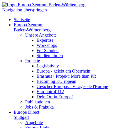
Navigation überspringen
Startseite
Europa Zentrum
Baden-Württemberg
Unsere Angebote
Expertise
Workshops
Für Schulen
Studienfahrten
Projekte
Legislativity
Europa - gelebt am Oberrhein
Erasmus+ Projekt: More than PR
Becoming EU-ropean
Gesicher Europas - Visages de l'Europe
Euronotruf 112
Dein Ort in Europa!
Publikationen
Jobs & Praktika
Europe Direct
Stuttgart
Angebote
Europa-Links