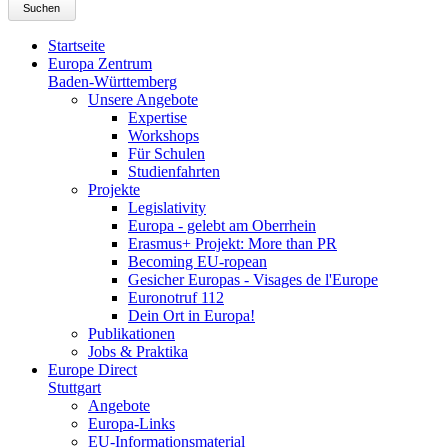
Suchen
Startseite
Europa Zentrum
Baden-Württemberg
Unsere Angebote
Expertise
Workshops
Für Schulen
Studienfahrten
Projekte
Legislativity
Europa - gelebt am Oberrhein
Erasmus+ Projekt: More than PR
Becoming EU-ropean
Gesicher Europas - Visages de l'Europe
Euronotruf 112
Dein Ort in Europa!
Publikationen
Jobs & Praktika
Europe Direct
Stuttgart
Angebote
Europa-Links
EU-Informationsmaterial