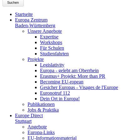
Suchen
Startseite
Europa Zentrum
Baden-Württemberg
Unsere Angebote
Expertise
Workshops
Für Schulen
Studienfahrten
Projekte
Legislativity
Europa - gelebt am Oberrhein
Erasmus+ Projekt: More than PR
Becoming EU-ropean
Gesicher Europas - Visages de l'Europe
Euronotruf 112
Dein Ort in Europa!
Publikationen
Jobs & Praktika
Europe Direct
Stuttgart
Angebote
Europa-Links
EU-Informationsmaterial