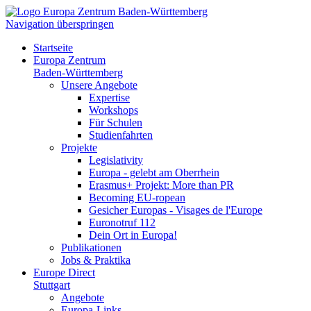
Navigation überspringen
Startseite
Europa Zentrum
Baden-Württemberg
Unsere Angebote
Expertise
Workshops
Für Schulen
Studienfahrten
Projekte
Legislativity
Europa - gelebt am Oberrhein
Erasmus+ Projekt: More than PR
Becoming EU-ropean
Gesicher Europas - Visages de l'Europe
Euronotruf 112
Dein Ort in Europa!
Publikationen
Jobs & Praktika
Europe Direct
Stuttgart
Angebote
Europa-Links