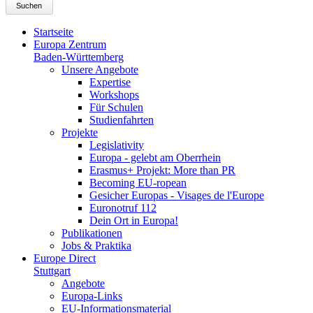
Suchen
Startseite
Europa Zentrum
Baden-Württemberg
Unsere Angebote
Expertise
Workshops
Für Schulen
Studienfahrten
Projekte
Legislativity
Europa - gelebt am Oberrhein
Erasmus+ Projekt: More than PR
Becoming EU-ropean
Gesicher Europas - Visages de l'Europe
Euronotruf 112
Dein Ort in Europa!
Publikationen
Jobs & Praktika
Europe Direct
Stuttgart
Angebote
Europa-Links
EU-Informationsmaterial