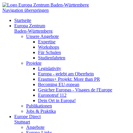
Navigation überspringen
Startseite
Europa Zentrum
Baden-Württemberg
Unsere Angebote
Expertise
Workshops
Für Schulen
Studienfahrten
Projekte
Legislativity
Europa - gelebt am Oberrhein
Erasmus+ Projekt: More than PR
Becoming EU-ropean
Gesicher Europas - Visages de l'Europe
Euronotruf 112
Dein Ort in Europa!
Publikationen
Jobs & Praktika
Europe Direct
Stuttgart
Angebote
Europa-Links