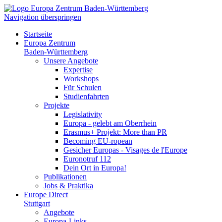
Navigation überspringen
Startseite
Europa Zentrum
Baden-Württemberg
Unsere Angebote
Expertise
Workshops
Für Schulen
Studienfahrten
Projekte
Legislativity
Europa - gelebt am Oberrhein
Erasmus+ Projekt: More than PR
Becoming EU-ropean
Gesicher Europas - Visages de l'Europe
Euronotruf 112
Dein Ort in Europa!
Publikationen
Jobs & Praktika
Europe Direct
Stuttgart
Angebote
Europa-Links