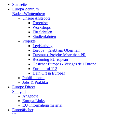
Startseite
Europa Zentrum
Baden-Württemberg
Unsere Angebote
Expertise
Workshops
Für Schulen
Studienfahrten
Projekte
Legislativity
Europa - gelebt am Oberrhein
Erasmus+ Projekt: More than PR
Becoming EU-ropean
Gesicher Europas - Visages de l'Europe
Euronotruf 112
Dein Ort in Europa!
Publikationen
Jobs & Praktika
Europe Direct
Stuttgart
Angebote
Europa-Links
EU-Informationsmaterial
Europäischer