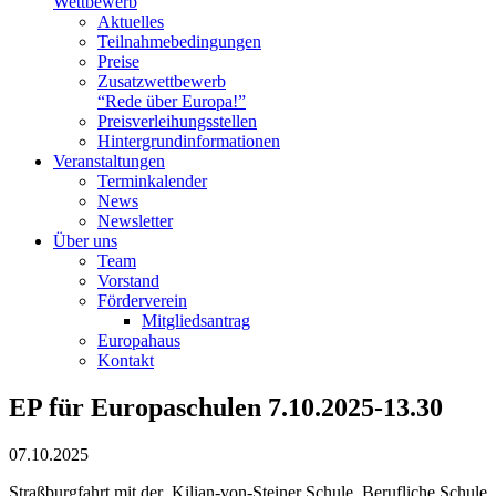
Wettbewerb
Aktuelles
Teilnahme­bedingungen
Preise
Zusatzwettbewerb
“Rede über Europa!”
Preisverleihungsstellen
Hintergrundinformationen
Veranstaltungen
Terminkalender
News
Newsletter
Über uns
Team
Vorstand
Förderverein
Mitgliedsantrag
Europahaus
Kontakt
EP für Europaschulen 7.10.2025-13.30
07.10.2025
Straßburgfahrt mit der Kilian-von-Steiner Schule, Berufliche Schule