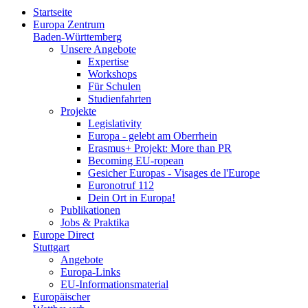
Startseite
Europa Zentrum
Baden-Württemberg
Unsere Angebote
Expertise
Workshops
Für Schulen
Studienfahrten
Projekte
Legislativity
Europa - gelebt am Oberrhein
Erasmus+ Projekt: More than PR
Becoming EU-ropean
Gesicher Europas - Visages de l'Europe
Euronotruf 112
Dein Ort in Europa!
Publikationen
Jobs & Praktika
Europe Direct
Stuttgart
Angebote
Europa-Links
EU-Informationsmaterial
Europäischer