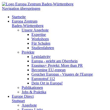
Navigation überspringen
Startseite
Europa Zentrum
Baden-Württemberg
Unsere Angebote
Expertise
Workshops
Für Schulen
Studienfahrten
Projekte
Legislativity
Europa - gelebt am Oberrhein
Erasmus+ Projekt: More than PR
Becoming EU-ropean
Gesicher Europas - Visages de l'Europe
Euronotruf 112
Dein Ort in Europa!
Publikationen
Jobs & Praktika
Europe Direct
Stuttgart
Angebote
Europa-Links