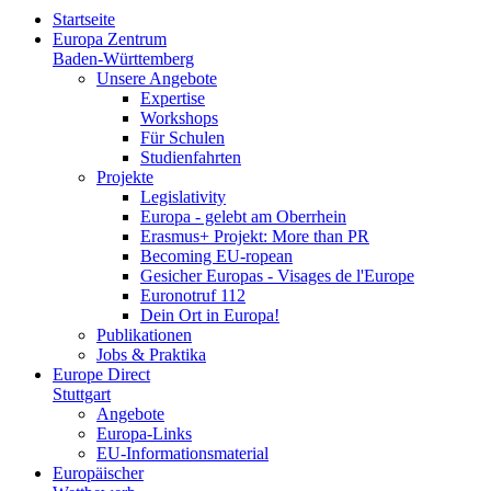
Startseite
Europa Zentrum
Baden-Württemberg
Unsere Angebote
Expertise
Workshops
Für Schulen
Studienfahrten
Projekte
Legislativity
Europa - gelebt am Oberrhein
Erasmus+ Projekt: More than PR
Becoming EU-ropean
Gesicher Europas - Visages de l'Europe
Euronotruf 112
Dein Ort in Europa!
Publikationen
Jobs & Praktika
Europe Direct
Stuttgart
Angebote
Europa-Links
EU-Informationsmaterial
Europäischer