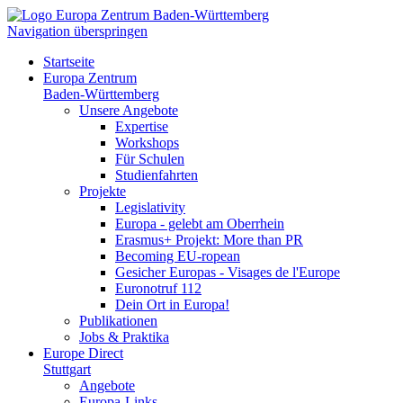
Navigation überspringen
Startseite
Europa Zentrum
Baden-Württemberg
Unsere Angebote
Expertise
Workshops
Für Schulen
Studienfahrten
Projekte
Legislativity
Europa - gelebt am Oberrhein
Erasmus+ Projekt: More than PR
Becoming EU-ropean
Gesicher Europas - Visages de l'Europe
Euronotruf 112
Dein Ort in Europa!
Publikationen
Jobs & Praktika
Europe Direct
Stuttgart
Angebote
Europa-Links